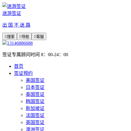
迷游签证
出 国 不 迷 路

搜索

导航

客服
13146886688
签证专属顾问时间 8：00-24：00
首页
签证预约
美国签证
日本签证
泰国签证
韩国签证
新加坡证
法国签证
英国签证
澳洲签证