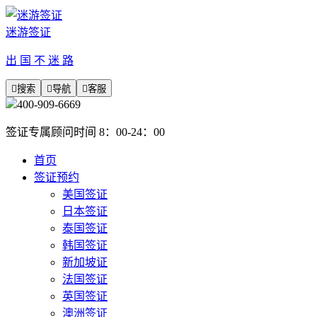
迷游签证
出 国 不 迷 路

搜索

导航

客服
400-909-6669
签证专属顾问时间 8：00-24：00
首页
签证预约
美国签证
日本签证
泰国签证
韩国签证
新加坡证
法国签证
英国签证
澳洲签证