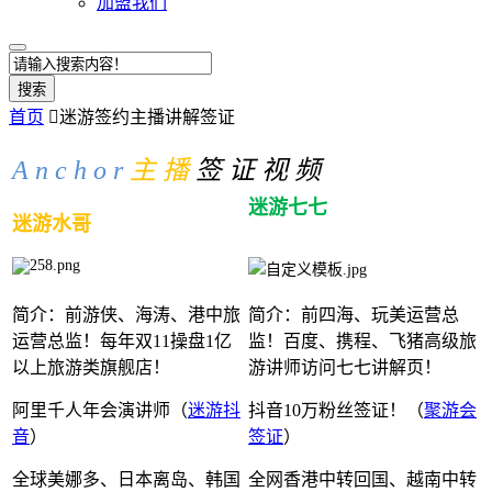
加盟我们
搜索
首页

迷游签约主播讲解签证
A n c h o r
主 播
签 证
视 频
迷游七七
迷游水哥
简介：
前游侠、海涛、港中旅
简介：前四海、玩美运营总
运营总监！
每年双11操盘1亿
监！百度、携程、飞猪高级旅
以上旅游类旗舰店！
游讲师访问七七讲解页
！
阿里千人年会演讲师（
迷游抖
抖音10万粉丝签证！（
聚游会
音
）
签证
）
全球美娜多、日本
离岛
、韩国
全网香港中转回国、越南中转