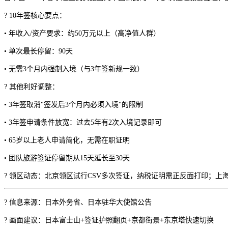
? 10年签核心要点：
• 年收入/资产要求：约50万元以上（高净值人群）
• 单次最长停留：90天
• 无需3个月内强制入境（与3年签新规一致）
? 其他利好调整：
• 3年签取消"签发后3个月内必须入境"的限制
• 3年签申请条件放宽：过去5年有2次入境记录即可
• 65岁以上老人申请简化，无需在职证明
• 团队旅游签证停留期从15天延长至30天
? 领区动态：北京领区试行CSV多次签证，纳税证明需正反面打印；上
? 信息来源：日本外务省、日本驻华大使馆公告
? 画面建议：日本富士山+签证护照翻页+京都街景+东京塔快速切换