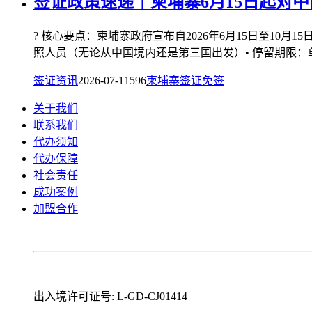
签证政策速递｜柬埔寨6月15日起对中
? 核心要点：柬埔寨政府宣布自2026年6月15日至10月
照人员（无论从中国境内还是第三国出发）• 停留期限：单次
签证资讯
2026-07-11
596
柬埔寨签证
免签
关于我们
联系我们
代办须知
代办保障
社会责任
成功案例
加盟合作
出入境许可证号: L-GD-CJ01414