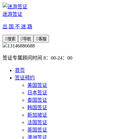
迷游签证
出 国 不 迷 路

搜索

导航

客服
13146886688
签证专属顾问时间 8：00-24：00
首页
签证预约
美国签证
日本签证
泰国签证
韩国签证
新加坡证
法国签证
英国签证
澳洲签证