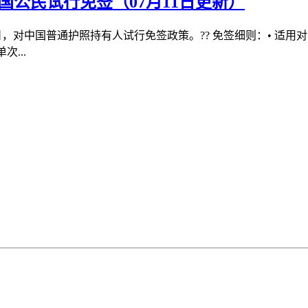
国公民试行免签（07月11日更新）
15日，对中国普通护照持有人试行免签政策。?? 免签细则：• 适
...