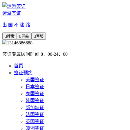
迷游签证
出 国 不 迷 路

搜索

导航

客服
13146886688
签证专属顾问时间 8：00-24：00
首页
签证预约
美国签证
日本签证
泰国签证
韩国签证
新加坡证
法国签证
英国签证
澳洲签证