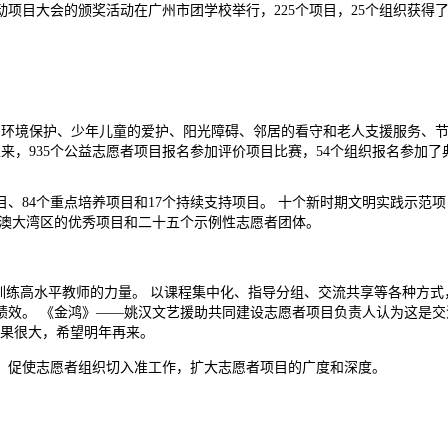
动项目大会的颁奖活动在广州市团学校举行，225个项目，25个组织获得了
、环境保护、少年儿童的爱护、阳光障碍、邻居的看守和老人支援服务、
来，935个公益志愿者项目报名参加评价项目比赛，54个组织报名参加了
、84个重点培养项目和17个持续支持项目。 十个新时期文明实践示范
东港澳大湾区的优秀项目和二十五个示例性志愿者团体。
训练高水平教师的力量。 以课程集中化、指导分组、交流共享等各种方式
效。 《金鸿》——姚汉文艺援助共同建设志愿者项目负责人认为这是交流
的成果很大，希望明年再来。
作，促使志愿者组织切入准工作，扩大志愿者项目的广度和深度。