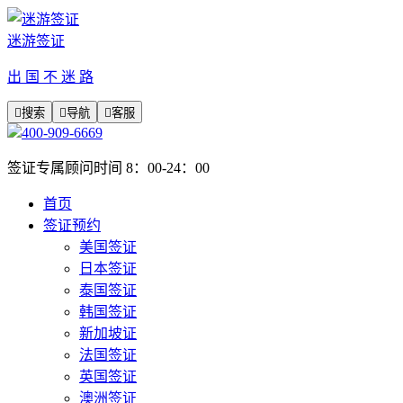
迷游签证
出 国 不 迷 路

搜索

导航

客服
400-909-6669
签证专属顾问时间 8：00-24：00
首页
签证预约
美国签证
日本签证
泰国签证
韩国签证
新加坡证
法国签证
英国签证
澳洲签证