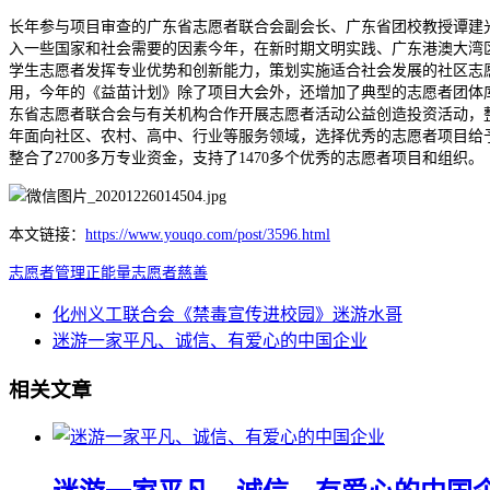
长年参与项目审查的广东省志愿者联合会副会长、广东省团校教授谭建
入一些国家和社会需要的因素今年，在新时期文明实践、广东港澳大湾
学生志愿者发挥专业优势和创新能力，策划实施适合社会发展的社区志愿
用，今年的《益苗计划》除了项目大会外，还增加了典型的志愿者团体
东省志愿者联合会与有关机构合作开展志愿者活动公益创造投资活动，
年面向社区、农村、高中、行业等服务领域，选择优秀的志愿者项目给
整合了2700多万专业资金，支持了1470多个优秀的志愿者项目和组织。
本文链接：
https://www.youqo.com/post/3596.html
志愿者管理
正能量
志愿者
慈善
化州义工联合会《禁毒宣传进校园》迷游水哥
迷游一家平凡、诚信、有爱心的中国企业
相关文章