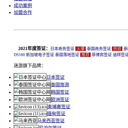
成功案例
加盟合作
2021年度签证：
日本商务签证
火爆
泰国商务签证
热销
泰
DS160
新加坡电子签证
泰国落地签证
推荐
菲律宾签证
迪拜签
迷游旗下品牌：
日本签证
泰国旅游
韩国签证
欧洲签证
柬埔寨签证
缅甸签证
马来西亚签证
尼泊尔签证