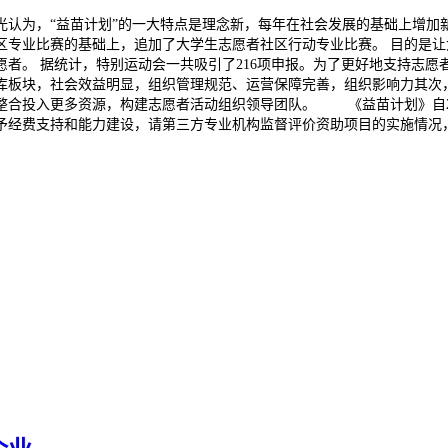
光认为，“益苗计划”的一大特点是理念新，每年在社会发展的基础上增加
区专业比赛的基础上，追加了大学生志愿者社区行动专业比赛。 目的是让
者。 据统计，特别运动会一共吸引了216项申报。为了更好地支持志愿
库板块，社会效益明显，组织管理规范、运营保障完善，组织影响力其次
整合投入更多资源，构建志愿者活动组织领导团队。 《益苗计划》自20
予经费支持和能力建设，请第三方专业机构监督评价资助项目的实施情况，