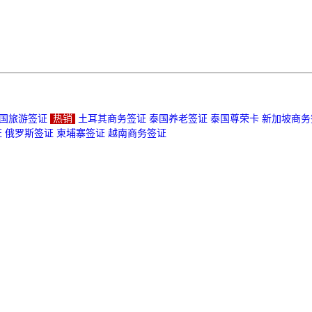
国旅游签证
热销
土耳其商务签证
泰国养老签证
泰国尊荣卡
新加坡商务
证
俄罗斯签证
柬埔寨签证
越南商务签证