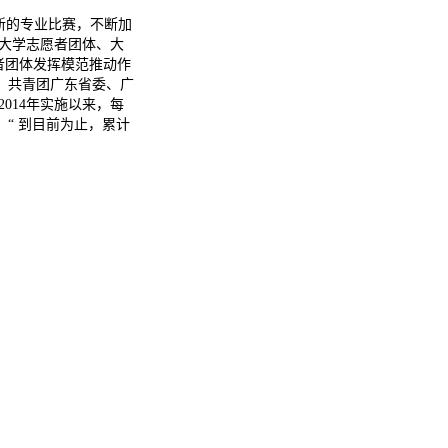
新的专业比赛，不断加
大学志愿者团体、大
者团体发挥模范推动作
，共青团广东省委、广
14年实施以来，每
“ 到目前为止，累计