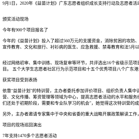
9月1日，2020年《益苗计划》广东志愿者组织成长支持行动及志愿者活
颁奖活动现场
今年有900个项目报名了
今年的《益苗计划》投入了超过560万元的支援资金，消除贫困的攻防
宣传教育、文化和旅行、衬衫病的医生、应急救援、禁毒教育和法5月以
经过网络初审、集中训练、现场复审等环节，共评选出16个省级示范项目
目。 五个大学生志愿者社区行为示范项目和十五个优秀项目八个广
获奖项目受到表扬
依靠“益苗计划”的特训营，主办者委托参加评价项目、组织负责人集中
营、文化传播、筹资管理等领域为中心，提高志愿者活动的水平和服务绩
们还处于初期阶段，需要和专业队学习的机会”，她觉得这次特训营
另外，主办者邀请专家集中于中央和省委的重大战略开展政策解读工
项目的现场巡回演出
7年支持1470多个志愿者活动