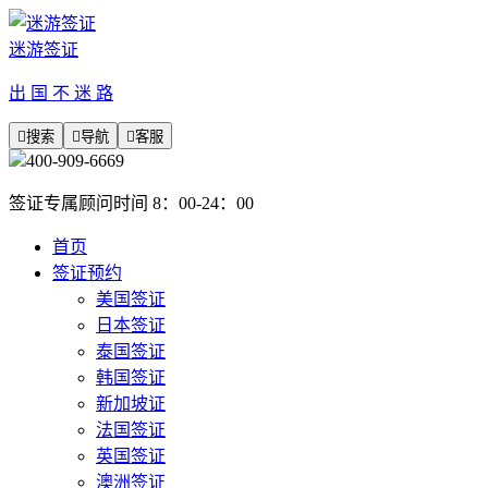
迷游签证
出 国 不 迷 路

搜索

导航

客服
400-909-6669
签证专属顾问时间 8：00-24：00
首页
签证预约
美国签证
日本签证
泰国签证
韩国签证
新加坡证
法国签证
英国签证
澳洲签证