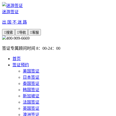
迷游签证
出 国 不 迷 路

搜索

导航

客服
400-909-6669
签证专属顾问时间 8：00-24：00
首页
签证预约
美国签证
日本签证
泰国签证
韩国签证
新加坡证
法国签证
英国签证
澳洲签证