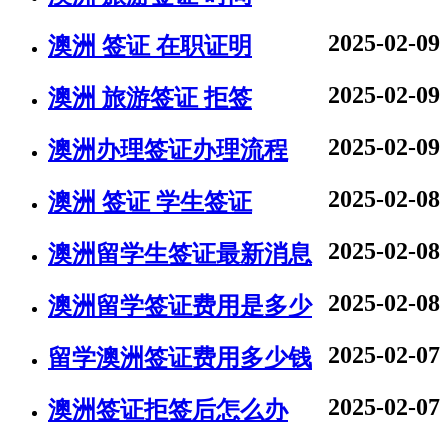
2025-02-09
澳洲 签证 在职证明
2025-02-09
澳洲 旅游签证 拒签
2025-02-09
澳洲办理签证办理流程
2025-02-08
澳洲 签证 学生签证
2025-02-08
澳洲留学生签证最新消息
2025-02-08
澳洲留学签证费用是多少
2025-02-07
留学澳洲签证费用多少钱
2025-02-07
澳洲签证拒签后怎么办