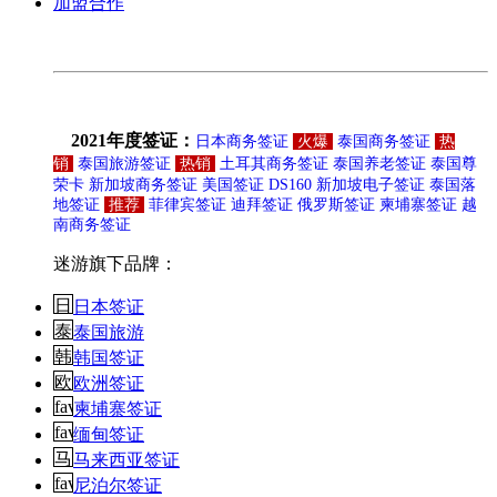
加盟合作
2021年度签证：
日本商务签证
火爆
泰国商务签证
热
销
泰国旅游签证
热销
土耳其商务签证
泰国养老签证
泰国尊
荣卡
新加坡商务签证
美国签证
DS160
新加坡电子签证
泰国落
地签证
推荐
菲律宾签证
迪拜签证
俄罗斯签证
柬埔寨签证
越
南商务签证
迷游旗下品牌：
日本签证
泰国旅游
韩国签证
欧洲签证
柬埔寨签证
缅甸签证
马来西亚签证
尼泊尔签证