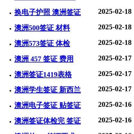
2025-02-18
换电子护照 澳洲签证
2025-02-18
澳洲500签证 材料
2025-02-18
澳洲573签证 体检
2025-02-17
澳洲 457 签证 费用
2025-02-17
澳洲签证1419表格
2025-02-17
澳洲学生签证 新西兰
2025-02-16
澳洲电子签证 贴签证
2025-02-16
澳洲签证体检完 签证