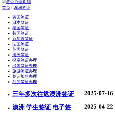
首页

澳洲签证
美国签证
日本签证
泰国签证
韩国签证
新加坡签证
法国签证
英国签证
澳洲签证
探亲签证办理
出国签证办理
旅游签证办理
签证加急办理
商务签证办理
2025-07-16
三年多次往返澳洲签证
2025-04-22
澳洲 学生签证 电子签