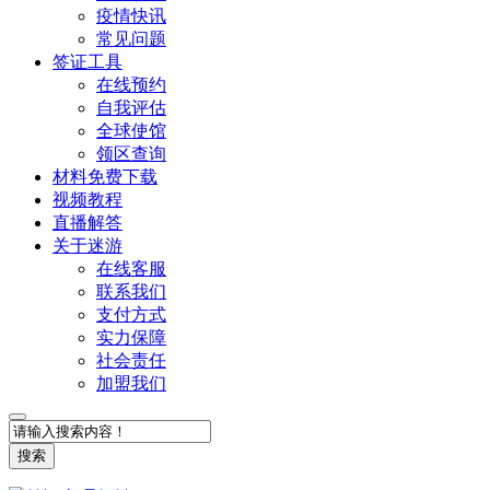
疫情快讯
常见问题
签证工具
在线预约
自我评估
全球使馆
领区查询
材料免费下载
视频教程
直播解答
关于迷游
在线客服
联系我们
支付方式
实力保障
社会责任
加盟我们
搜索