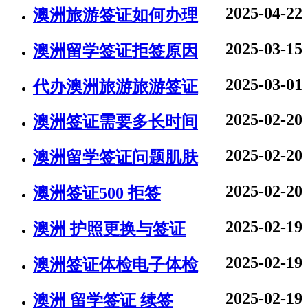
2025-04-22
澳洲旅游签证如何办理
2025-03-15
澳洲留学签证拒签原因
2025-03-01
代办澳洲旅游旅游签证
2025-02-20
澳洲签证需要多长时间
2025-02-20
澳洲留学签证问题肌肤
2025-02-20
澳洲签证500 拒签
2025-02-19
澳洲 护照更换与签证
2025-02-19
澳洲签证体检电子体检
2025-02-19
澳洲 留学签证 续签