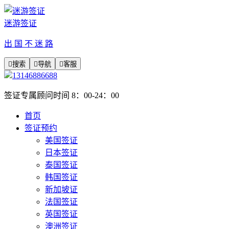
迷游签证
出 国 不 迷 路

搜索

导航

客服
13146886688
签证专属顾问时间 8：00-24：00
首页
签证预约
美国签证
日本签证
泰国签证
韩国签证
新加坡证
法国签证
英国签证
澳洲签证