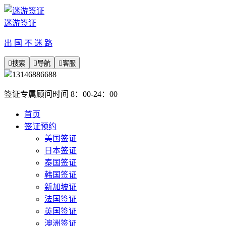
迷游签证
出 国 不 迷 路

搜索

导航

客服
13146886688
签证专属顾问时间 8：00-24：00
首页
签证预约
美国签证
日本签证
泰国签证
韩国签证
新加坡证
法国签证
英国签证
澳洲签证