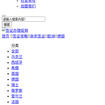
社会责任
加盟我们
搜索
首页

签证攻略

商务签证

欧洲

德国
分类
全部
乌克兰
西班牙
希腊
英国
德国
瑞士
俄罗斯
爱尔兰
法国