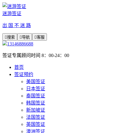
迷游签证
出 国 不 迷 路

搜索

导航

客服
13146886688
签证专属顾问时间 8：00-24：00
首页
签证预约
美国签证
日本签证
泰国签证
韩国签证
新加坡证
法国签证
英国签证
澳洲签证