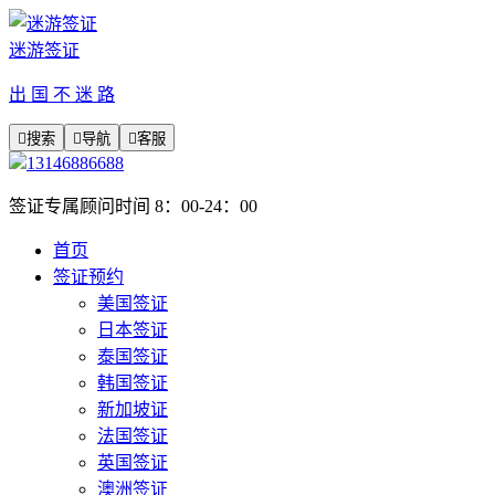
迷游签证
出 国 不 迷 路

搜索

导航

客服
13146886688
签证专属顾问时间 8：00-24：00
首页
签证预约
美国签证
日本签证
泰国签证
韩国签证
新加坡证
法国签证
英国签证
澳洲签证