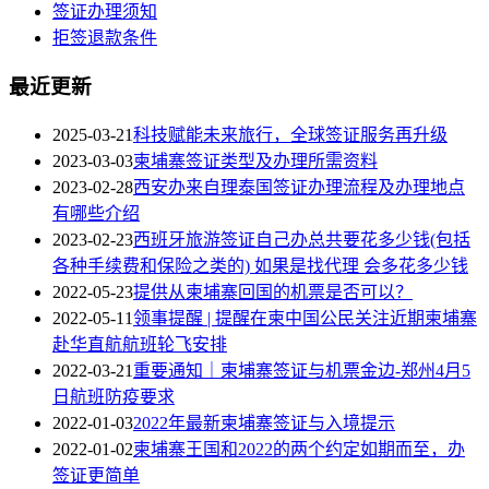
签证办理须知
拒签退款条件
最近更新
2025-03-21
科技赋能未来旅行，全球签证服务再升级
2023-03-03
柬埔寨签证类型及办理所需资料
2023-02-28
西安办来自理泰国签证办理流程及办理地点
有哪些介绍
2023-02-23
西班牙旅游签证自己办总共要花多少钱(包括
各种手续费和保险之类的) 如果是找代理 会多花多少钱
2022-05-23
提供从柬埔寨回国的机票是否可以？
2022-05-11
领事提醒 | 提醒在柬中国公民关注近期柬埔寨
赴华直航航班轮飞安排
2022-03-21
重要通知｜柬埔寨签证与机票金边-郑州4月5
日航班防疫要求
2022-01-03
2022年最新柬埔寨签证与入境提示
2022-01-02
柬埔寨王国和2022的两个约定如期而至，办
签证更简单