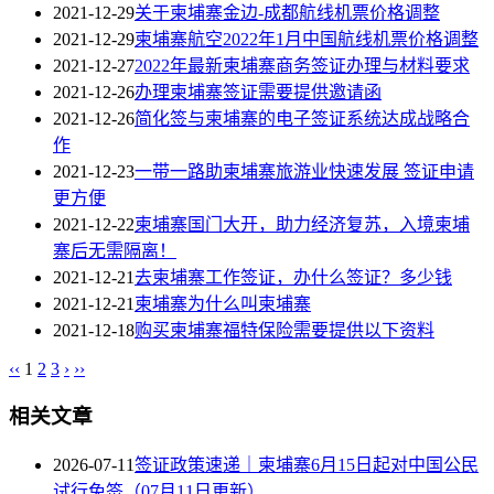
2021-12-29
关于柬埔寨金边-成都航线机票价格调整
2021-12-29
柬埔寨航空2022年1月中国航线机票价格调整
2021-12-27
2022年最新柬埔寨商务签证办理与材料要求
2021-12-26
办理柬埔寨签证需要提供邀请函
2021-12-26
简化签与柬埔寨的电子签证系统达成战略合
作
2021-12-23
一带一路助柬埔寨旅游业快速发展 签证申请
更方便
2021-12-22
柬埔寨国门大开，助力经济复苏，入境柬埔
寨后无需隔离！
2021-12-21
去柬埔寨工作签证，办什么签证？多少钱
2021-12-21
柬埔寨为什么叫柬埔寨
2021-12-18
购买柬埔寨福特保险需要提供以下资料
‹‹
1
2
3
›
››
相关文章
2026-07-11
签证政策速递｜柬埔寨6月15日起对中国公民
试行免签（07月11日更新）