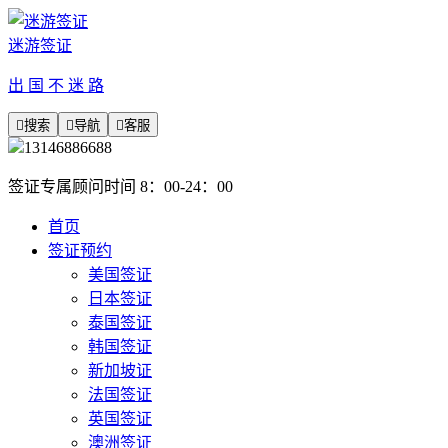
迷游签证
出 国 不 迷 路

搜索

导航

客服
13146886688
签证专属顾问时间 8：00-24：00
首页
签证预约
美国签证
日本签证
泰国签证
韩国签证
新加坡证
法国签证
英国签证
澳洲签证