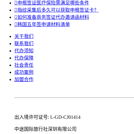

申根签证医疗保险需满足哪些条件

指纹采集后多久可以获取申根签证卡？

如何准备商务签证代办邀请函材料

韩国五年签申请材料清单
关于我们
联系我们
代办须知
代办保障
社会责任
成功案例
加盟合作
出入境许可证号: L-GD-CJ01414
中途国际旅行社深圳有限公司