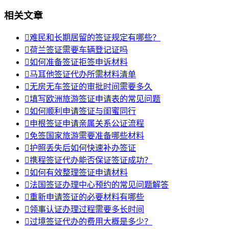
相关文章

难民和长期居留的签证规定有哪些？

荷兰签证需要车辆登记证吗

如何准备签证拒签申诉材料

马耳他签证代办所需材料清单

无房无车签证的审批时间需要多久

填写欧洲旅游签证申请表的常见问题

如何顺利申请签证与闺蜜同行

申根签证申请亲属关系公证流程

免签国家旅游需要准备哪些材料

护照丢失后如何快速补办签证

携程签证代办能否保证签证成功？

如何有效整理签证申请材料

法国签证办理中心预约的常见问题解答

重新申请签证的必要材料有哪些

领事认证办理过程需要多长时间

过境签证代办的费用大概是多少？