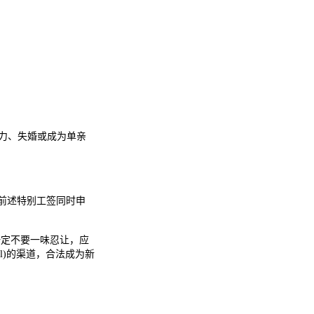
暴力、失婚或成为单亲
前述特别工签同时申
一定不要一味忍让，应
l)的渠道，合法成为新