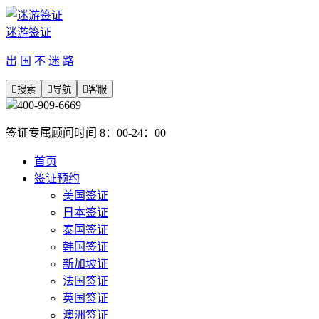
迷游签证
出 国 不 迷 路

搜索

导航

客服
400-909-6669
签证专属顾问时间 8：00-24：00
首页
签证预约
美国签证
日本签证
泰国签证
韩国签证
新加坡证
法国签证
英国签证
澳洲签证