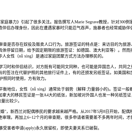
民和家庭暴力》引起了很多关注。报告撰写人Marie Segrave教授，针对30
靠伴侣办理身份，因此在遭遇家暴时只能忍气吞声，施暴者也经常威胁伴
包括审查是否存在奴役及贩卖人口行为。旅游签证的特点是：来访目的为旅
者具体停留日期，给予固定期限的旅游签证：如德国、澳大利亚等）。然而
女性（nǚ xìng）是通过家庭团聚方式方法办理移民的。
学习时和伴侣结识，对方既有可能同文同种，也可能是异国恋人，共同之
有的签注在代替护照的其他旅行证件上，有的还颁发另纸签证。如美国和
护照同时使用，方有效力。
位，女性（nǚ xìng）通常处于弱势（解释:力量弱小的)。签证一般
加拿大的移民签证是一张A4大的纸张，新加坡对外国人也发一种另纸签证
但数量比较少。
婚”，新西兰对配偶移民的要求越来越严格。从2017年5月8日开始，配
或拒绝审理。再加上6~12个月的审查期，很多申请者需要差不多两年时间，
者申请(apply)永久居留权，即使夫妻关系已破裂。