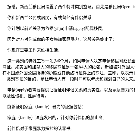
据悉，新西兰移民局设置了两个特殊类别签证。首先是移民局Operational M
你和新西兰公民或居民，有或曾经有伴侣关系;
你计划以前述关系为依据(yī jù)申请(apply)配偶移民;
因为对方对你或你的子女施加家庭暴力，这段关系终止了;
你现在需要工作来维持生活。
这一类别的特殊工签一般为6个月，如果申请人决定申请移民可延长至
签证。如美国和加拿大的移民签证是一张A4大的纸张，新加坡对外国
在本国或外国公民所持的护照或其他旅行证件上的签注、盖印，以表示
一类别签证的目的，是让申请人有一段时间可以考虑和规划自己的未来
申请(apply)者需要提供证据证明伴侣关系的真实性，以及家庭暴力的存
以及性侵犯、性虐待等。
能够证明家庭（family）暴力的证据包括：
家庭（family）法庭发出的，针对你前伴侣的禁止令;
前伴侣对于家庭暴力指控的认罪书;