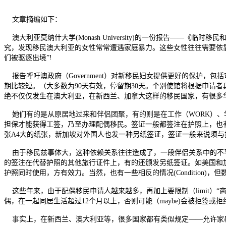
文章摘编如下：
澳大利亚莫纳什大学(Monash University)的一份报告――《临时移
究，发现移民澳大利亚的女性常常遭遇家庭暴力。这些女性往往需要依
们被驱逐出境”!
报告呼吁澳政府（Government）对新移民妇女提供更好的保护，
期比较短。（大多数为90天有效，停留期30天。个别使馆将根据申请
绝不仅仅发生在澳大利亚，在新西兰、加拿大这样的移民国家，有很多华人
她们有的是从原居地过来和伴侣团聚，有的则是在工作（WORK）、
担保才能获得工签，乃至办理配偶移民。签证一般都签注在护照上，也
张A4大的纸张，新加坡对外国人也发一种另纸签证，签证一般来说须与
由于移民兹事体大，这种依赖关系往往造成了，一段伴侣关系中的不平衡地
的签注在代替护照的其他旅行证件上，有的还颁发另纸签证。如美国和
护照同时使用，方有效力。当然，也有一些相反的情况(Condition)，
这些年来，由于配偶移民申请人越来越多，再加上要限制（limit）“商
偶，在一起同居生活超过12个月以上，否则可能（maybe)会被拒签
事实上，在新西兰、澳大利亚等，很多国家都有类似规定――允许家暴受害