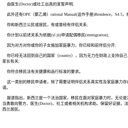
由医生(Doctor)或社工出具的宣誓声明;
此外还有OPE（聚乙烯）rational Manual(运作手册)Residence，S
你和新西兰公民或居民，有或曾经有伴侣关系;
你计划以前述关系为依据(yī jù)申请配偶移民(immigration);
因为对方对你或你的子女施加家庭暴力，你已经和前伴侣分开;
你已经无法回到自己的国家（country），因为无力在财政上支持
家长有关;
你符合移民法有关健康和品行标准的要求。
这一类别的移民申请者，除了需要证明伴侣关系真实性及家庭暴力存
请。
报道指出，新西兰是一个法治国家，移民在面对家庭暴力时，无论是冷暴力
当勇敢向警方、医生(Doctor)、社工或者相关机构求助。保留好证据，
西兰居民。