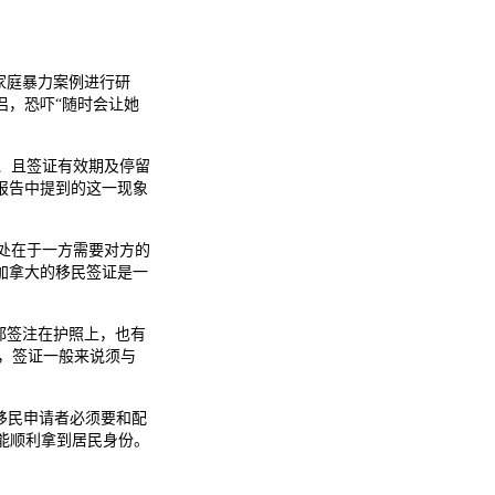
0例家庭暴力案例进行研
侣，恐吓“随时会让她
游、且签证有效期及停留
报告中提到的这一现象
处在于一方需要对方的
加拿大的移民签证是一
都签注在护照上，也有
，签证一般来说须与
偶移民申请者必须要和配
才能顺利拿到居民身份。