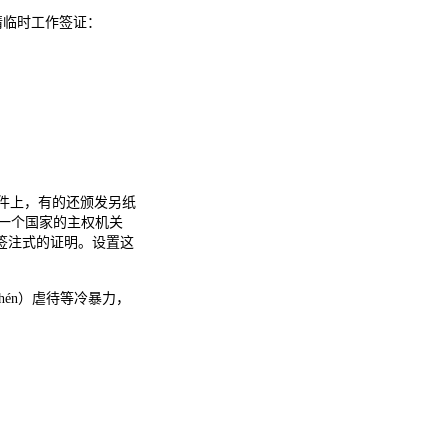
以申请临时工作签证：
件上，有的还颁发另纸
一个国家的主权机关
签注式的证明。设置这
hén）虐待等冷暴力，