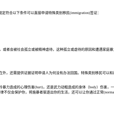
4.5，规定符合以下条件可以直接申请特殊类别移民(immigration)签证：
自己，或者会被社会孤立或被精神虐待，这种孤立或虐待的原因和遭遇家庭
在外，还需提供证据证明申请人为何没有办法回国。特殊类别移民可以和
造成的心理伤害(hurt)，还是武力动粗造成的身体（body）伤害，
法律不仅会保护你，将施暴者驱逐出你的生活，还可以让你通过正常(norma