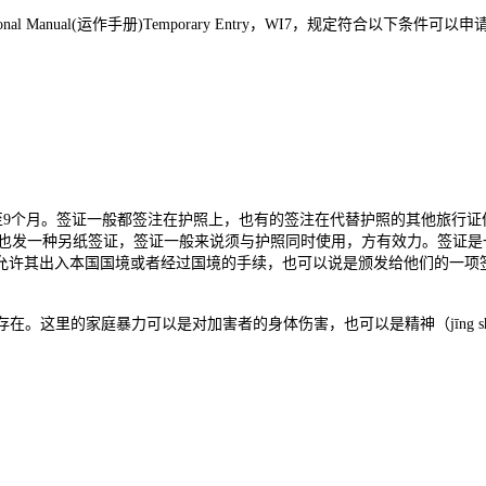
anual(运作手册)Temporary Entry，WI7，规定符合以下条件可
9个月。签证一般都签注在护照上，也有的签注在代替护照的其他旅行证
人也发一种另纸签证，签证一般来说须与护照同时使用，方有效力。签证是
允许其出入本国国境或者经过国境的手续，也可以说是颁发给他们的一项
。
在。这里的家庭暴力可以是对加害者的身体伤害，也可以是精神（jīng s