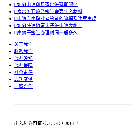

如何申请印尼落地签延期服务

塞尔维亚旅游签证需要什么材料

申请自由职业者签证的流程及注意事项

如何快速填写电子签申请表格？

摩纳哥签证办理时间一般多久
关于我们
联系我们
代办须知
代办保障
社会责任
成功案例
加盟合作
出入境许可证号: L-GD-CJ01414