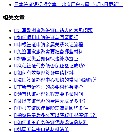
日本签证短视频文案｜北京用户专属（6月3日更新）
相关文章

填写欧洲旅游签证申请表的常见问题

如何顺利申请签证与闺蜜同行

申根签证申请亲属关系公证流程

免签国家旅游需要准备哪些材料

护照丢失后如何快速补办签证

携程签证代办能否保证签证成功？

如何有效整理签证申请材料

法国签证办理中心预约的常见问题解答

重新申请签证的必要材料有哪些

领事认证办理过程需要多长时间

过境签证代办的费用大概是多少？

申根签证医疗保险需满足哪些条件

指纹采集后多久可以获取申根签证卡？

如何准备商务签证代办邀请函材料

韩国五年签申请材料清单