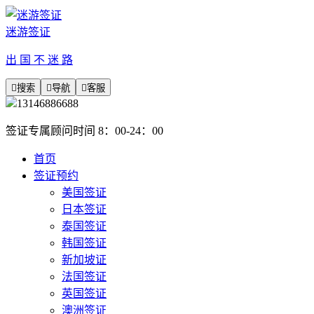
迷游签证
出 国 不 迷 路

搜索

导航

客服
13146886688
签证专属顾问时间 8：00-24：00
首页
签证预约
美国签证
日本签证
泰国签证
韩国签证
新加坡证
法国签证
英国签证
澳洲签证