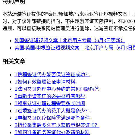
特别声明
本站迷游签证提供的“泰国/新加坡/马来西亚签证短视频文案｜
时，对于该外部链接的指向，不由迷游签证实际控制，在2026-06
违规，可以直接联系网站管理员进行删除，迷游签证不承担任
韩国签证短视频文案｜北京用户专属（6月3日更新）
美国/英国/申根签证短视频文案｜北京用户专属（6月3日
相关文章

携程签证代办能否保证签证成功？

如何有效整理签证申请材料

法国签证办理中心预约的常见问题解答

重新申请签证的必要材料有哪些

领事认证办理过程需要多长时间

过境签证代办的费用大概是多少？

申根签证医疗保险需满足哪些条件

指纹采集后多久可以获取申根签证卡？

如何准备商务签证代办邀请函材料