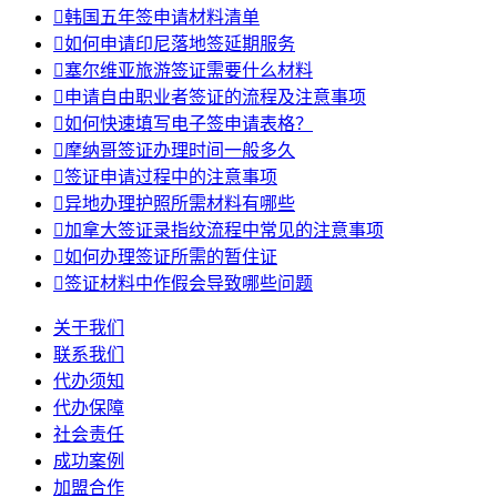

韩国五年签申请材料清单

如何申请印尼落地签延期服务

塞尔维亚旅游签证需要什么材料

申请自由职业者签证的流程及注意事项

如何快速填写电子签申请表格？

摩纳哥签证办理时间一般多久

签证申请过程中的注意事项

异地办理护照所需材料有哪些

加拿大签证录指纹流程中常见的注意事项

如何办理签证所需的暂住证

签证材料中作假会导致哪些问题
关于我们
联系我们
代办须知
代办保障
社会责任
成功案例
加盟合作