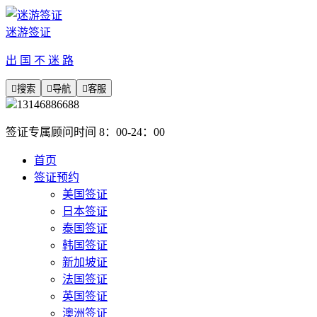
迷游签证
出 国 不 迷 路

搜索

导航

客服
13146886688
签证专属顾问时间 8：00-24：00
首页
签证预约
美国签证
日本签证
泰国签证
韩国签证
新加坡证
法国签证
英国签证
澳洲签证