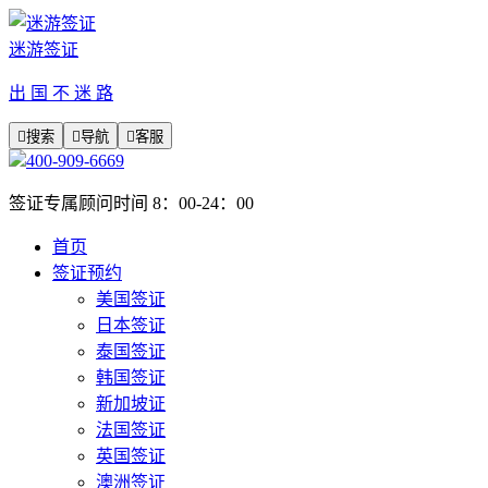
迷游签证
出 国 不 迷 路

搜索

导航

客服
400-909-6669
签证专属顾问时间 8：00-24：00
首页
签证预约
美国签证
日本签证
泰国签证
韩国签证
新加坡证
法国签证
英国签证
澳洲签证