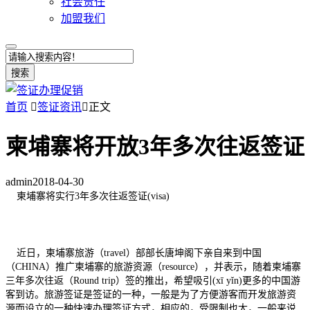
社会责任
加盟我们
搜索
首页

签证资讯

正文
柬埔寨将开放3年多次往返签证
admin
2018-04-30
柬埔寨将实行3年多次往返签证(visa)
近日，柬埔寨旅游（travel）部部长唐坤阁下亲自来到中国
（CHINA）推广柬埔寨的旅游资源（resource），并表示，随着柬埔寨
三年多次往返（Round trip）签的推出，希望吸引(xī yǐn)更多的中国游
客到访。旅游签证是签证的一种，一般是为了方便游客而开发旅游资
源而设立的一种快速办理签证方式，相应的，受限制也大，一般来说