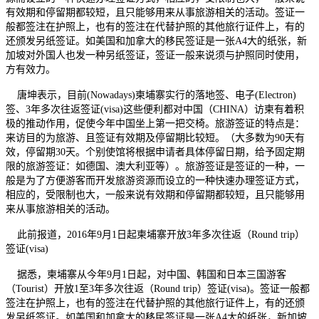
有效期和停留期都较短，且只能够用来从事旅游相关的活动。签证一
般都签注在护照上，也有的签注在代替护照的其他旅行证件上，有的
还颁发另纸签证。如美国和加拿大的移民签证是一张A4大的纸张，新
加坡对外国人也发一种另纸签证，签证一般来说须与护照同时使用，
方有效力。
唐坤表示，目前(Nowadays)柬埔寨实行的落地签、电子(Electron)
签、3年多次往返签证(visa)这些便利都对中国（CHINA）访柬有着积
极的推动作用，促使今年中国坐上第一把交椅。旅游签证的特点是：
来访目的为旅游、且签证有效期及停留期比较短。（大多数为90天有
效，停留期30天。个别使馆将根据申请者具体停留日期，给予固定期
限的旅游签证：如德国、澳大利亚等）。旅游签证是签证的一种，一
般是为了方便游客而开发旅游资源而设立的一种快速办理签证方式，
相应的，受限制也大，一般来说有效期和停留期都较短，且只能够用
来从事旅游相关的活动。
此前报道，2016年9月1日起柬埔寨开放3年多次往返（Round trip）
签证(visa)
据悉，柬埔寨从今年9月1日起，对中国、韩国和日本三国游客
（Tourist）开放1至3年多次往返（Round trip）签证(visa)。签证一般都
签注在护照上，也有的签注在代替护照的其他旅行证件上，有的还颁
发另纸签证。如美国和加拿大的移民签证是一张A4大的纸张，新加坡