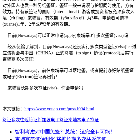
对外国人也发一种另纸签证，签证一般来说须与护照同时使用，方有
效力。持有该签证的国际（International）游客或投资者被允许多次入
境（rù jìng）柬埔寨，有效期（yǒu xiào qī）为3年。申请者可选择
(xuanze)1年、2年或者3年的有效期。
目前(Nowadays)可以正常申请(apply)柬埔寨3年多次签证(visa)吗
经从使馆了解到，目前(Nowadays)还没实行多次类型签证(visa)!不过
应该将会与中国（CHINA）正式签署（to sign）协议(protocol)后实行
柬埔寨多次签证!
目前(Nowadays)，前往柬埔寨可以落地签，或者提前办好贴纸签证
或电子(Electron)签证再出行!
柬埔寨长期多次签证(visa)，你会申请吗
本文链接：
https://www.youqo.com/post/1094.html
签证
多次往返签证
新加坡电子签证
柬埔寨电子签证
智利考虑对中国免签？总统：这完全有可能！
柬埔寨签证便利化 将推长期多次往返签证