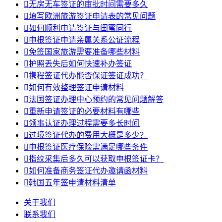

无房无车签证的审批时间需要多久

填写欧洲旅游签证申请表的常见问题

如何顺利申请签证与闺蜜同行

申根签证申请亲属关系公证流程

免签国家旅游需要准备哪些材料

护照丢失后如何快速补办签证

携程签证代办能否保证签证成功？

如何有效整理签证申请材料

法国签证办理中心预约的常见问题解答

重新申请签证的必要材料有哪些

领事认证办理过程需要多长时间

过境签证代办的费用大概是多少？

申根签证医疗保险需满足哪些条件

指纹采集后多久可以获取申根签证卡？

如何准备商务签证代办邀请函材料

韩国五年签申请材料清单
关于我们
联系我们