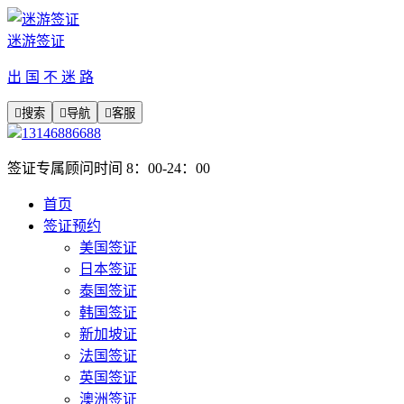
迷游签证
出 国 不 迷 路

搜索

导航

客服
13146886688
签证专属顾问时间 8：00-24：00
首页
签证预约
美国签证
日本签证
泰国签证
韩国签证
新加坡证
法国签证
英国签证
澳洲签证