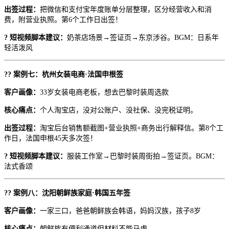
出签过程：
把微信和支付宝年度账单分层整理，区分经营收入和消
费，附营业执照。第6个工作日出签！
? 短视频脚本建议：
奶茶店场景→签证页→东京涉谷。BGM：日系年
轻活泼风
?? 案例七：杭州女装电商·法国申根签
客户画像：
33岁女装电商老板，想去巴黎时装周选款
核心痛点：
个人淘宝店，没对公账户、没社保、没完税证明。
出签过程：
淘宝后台销售额截图+营业执照+商务出行解释信。第8个工
作日，法国申根45天多次签！
? 短视频脚本建议：
服装工作室→巴黎时装周街拍→签证页。BGM：
法式香颂
?? 案例八：沈阳朝鲜族家庭·韩国五年签
客户画像：
一家三口，爸爸朝鲜族会韩语，妈妈汉族，孩子8岁
核心痛点：
朝鲜族有便利通道但材料不能马虎。