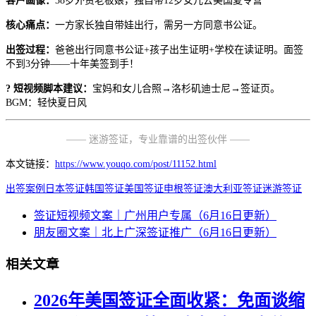
客户画像：
38岁外贸老板娘，独自带12岁女儿去美国夏令营
核心痛点：
一方家长独自带娃出行，需另一方同意书公证。
出签过程：
爸爸出行同意书公证+孩子出生证明+学校在读证明。面签
不到3分钟——十年美签到手！
? 短视频脚本建议：
宝妈和女儿合照→洛杉矶迪士尼→签证页。
BGM：轻快夏日风
—— 迷游签证，专业靠谱的出签伙伴 ——
本文链接：
https://www.youqo.com/post/11152.html
出签案例
日本签证
韩国签证
美国签证
申根签证
澳大利亚签证
迷游签证
签证短视频文案｜广州用户专属（6月16日更新）
朋友圈文案｜北上广深签证推广（6月16日更新）
相关文章
2026年美国签证全面收紧：免面谈缩