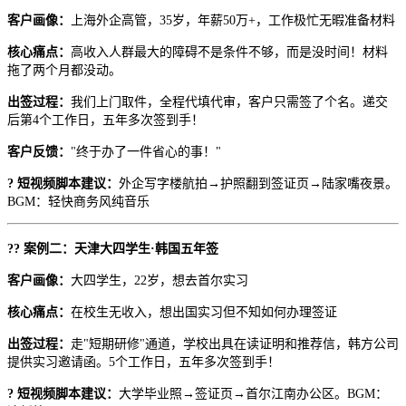
客户画像：
上海外企高管，35岁，年薪50万+，工作极忙无暇准备材料
核心痛点：
高收入人群最大的障碍不是条件不够，而是没时间！材料
拖了两个月都没动。
出签过程：
我们上门取件，全程代填代审，客户只需签了个名。递交
后第4个工作日，五年多次签到手！
客户反馈：
"终于办了一件省心的事！"
? 短视频脚本建议：
外企写字楼航拍→护照翻到签证页→陆家嘴夜景。
BGM：轻快商务风纯音乐
?? 案例二：天津大四学生·韩国五年签
客户画像：
大四学生，22岁，想去首尔实习
核心痛点：
在校生无收入，想出国实习但不知如何办理签证
出签过程：
走"短期研修"通道，学校出具在读证明和推荐信，韩方公司
提供实习邀请函。5个工作日，五年多次签到手！
? 短视频脚本建议：
大学毕业照→签证页→首尔江南办公区。BGM：