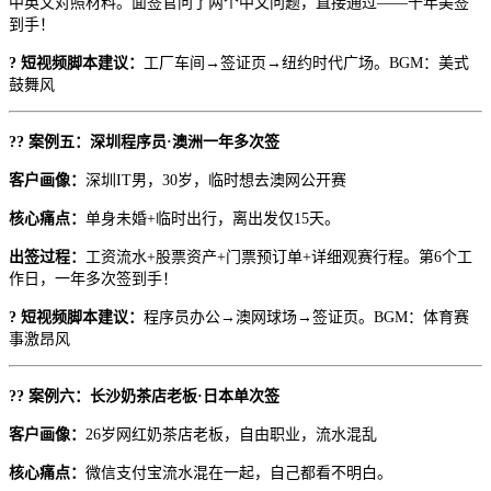
中英文对照材料。面签官问了两个中文问题，直接通过——十年美签
到手！
? 短视频脚本建议：
工厂车间→签证页→纽约时代广场。BGM：美式
鼓舞风
?? 案例五：深圳程序员·澳洲一年多次签
客户画像：
深圳IT男，30岁，临时想去澳网公开赛
核心痛点：
单身未婚+临时出行，离出发仅15天。
出签过程：
工资流水+股票资产+门票预订单+详细观赛行程。第6个工
作日，一年多次签到手！
? 短视频脚本建议：
程序员办公→澳网球场→签证页。BGM：体育赛
事激昂风
?? 案例六：长沙奶茶店老板·日本单次签
客户画像：
26岁网红奶茶店老板，自由职业，流水混乱
核心痛点：
微信支付宝流水混在一起，自己都看不明白。