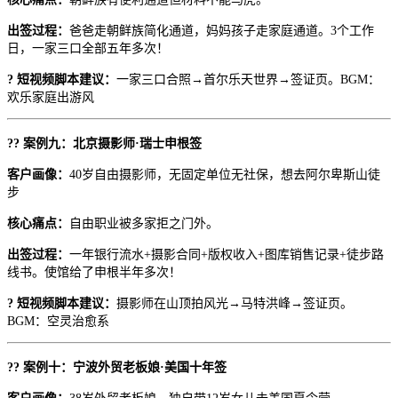
出签过程：
爸爸走朝鲜族简化通道，妈妈孩子走家庭通道。3个工作
日，一家三口全部五年多次！
? 短视频脚本建议：
一家三口合照→首尔乐天世界→签证页。BGM：
欢乐家庭出游风
?? 案例九：北京摄影师·瑞士申根签
客户画像：
40岁自由摄影师，无固定单位无社保，想去阿尔卑斯山徒
步
核心痛点：
自由职业被多家拒之门外。
出签过程：
一年银行流水+摄影合同+版权收入+图库销售记录+徒步路
线书。使馆给了申根半年多次！
? 短视频脚本建议：
摄影师在山顶拍风光→马特洪峰→签证页。
BGM：空灵治愈系
?? 案例十：宁波外贸老板娘·美国十年签