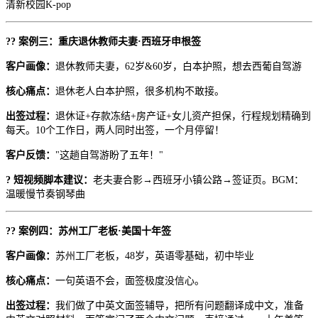
清新校园K-pop
?? 案例三：重庆退休教师夫妻·西班牙申根签
客户画像：
退休教师夫妻，62岁&60岁，白本护照，想去西葡自驾游
核心痛点：
退休老人白本护照，很多机构不敢接。
出签过程：
退休证+存款冻结+房产证+女儿资产担保，行程规划精确到
每天。10个工作日，两人同时出签，一个月停留！
客户反馈：
"这趟自驾游盼了五年！"
? 短视频脚本建议：
老夫妻合影→西班牙小镇公路→签证页。BGM：
温暖慢节奏钢琴曲
?? 案例四：苏州工厂老板·美国十年签
客户画像：
苏州工厂老板，48岁，英语零基础，初中毕业
核心痛点：
一句英语不会，面签极度没信心。
出签过程：
我们做了中英文面签辅导，把所有问题翻译成中文，准备