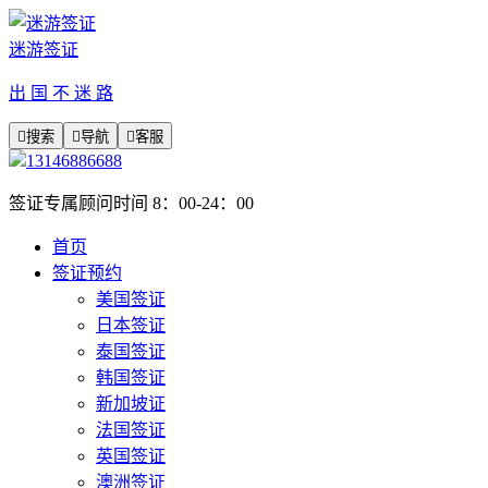
迷游签证
出 国 不 迷 路

搜索

导航

客服
13146886688
签证专属顾问时间 8：00-24：00
首页
签证预约
美国签证
日本签证
泰国签证
韩国签证
新加坡证
法国签证
英国签证
澳洲签证