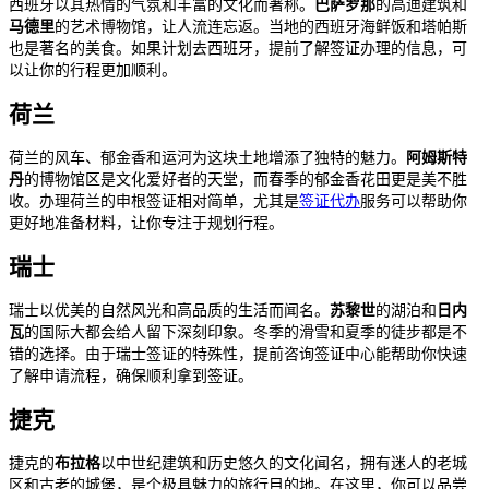
西班牙以其热情的气氛和丰富的文化而著称。
巴萨罗那
的高迪建筑和
马德里
的艺术博物馆，让人流连忘返。当地的西班牙海鲜饭和塔帕斯
也是著名的美食。如果计划去西班牙，提前了解签证办理的信息，可
以让你的行程更加顺利。
荷兰
荷兰的风车、郁金香和运河为这块土地增添了独特的魅力。
阿姆斯特
丹
的博物馆区是文化爱好者的天堂，而春季的郁金香花田更是美不胜
收。办理荷兰的申根签证相对简单，尤其是
签证代办
服务可以帮助你
更好地准备材料，让你专注于规划行程。
瑞士
瑞士以优美的自然风光和高品质的生活而闻名。
苏黎世
的湖泊和
日内
瓦
的国际大都会给人留下深刻印象。冬季的滑雪和夏季的徒步都是不
错的选择。由于瑞士签证的特殊性，提前咨询签证中心能帮助你快速
了解申请流程，确保顺利拿到签证。
捷克
捷克的
布拉格
以中世纪建筑和历史悠久的文化闻名，拥有迷人的老城
区和古老的城堡，是个极具魅力的旅行目的地。在这里，你可以品尝