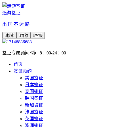
迷游签证
出 国 不 迷 路

搜索

导航

客服
13146886688
签证专属顾问时间 8：00-24：00
首页
签证预约
美国签证
日本签证
泰国签证
韩国签证
新加坡证
法国签证
英国签证
澳洲签证