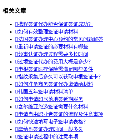
相关文章

携程签证代办能否保证签证成功？

如何有效整理签证申请材料

法国签证办理中心预约的常见问题解答

重新申请签证的必要材料有哪些

领事认证办理过程需要多长时间

过境签证代办的费用大概是多少？

申根签证医疗保险需满足哪些条件

指纹采集后多久可以获取申根签证卡？

如何准备商务签证代办邀请函材料

韩国五年签申请材料清单

如何申请印尼落地签延期服务

塞尔维亚旅游签证需要什么材料

申请自由职业者签证的流程及注意事项

如何快速填写电子签申请表格？

摩纳哥签证办理时间一般多久

签证申请过程中的注意事项