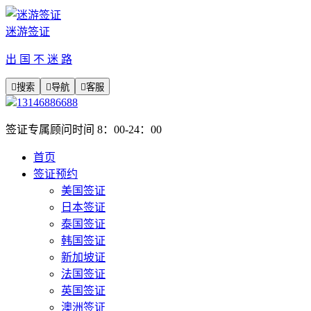
迷游签证
出 国 不 迷 路

搜索

导航

客服
13146886688
签证专属顾问时间 8：00-24：00
首页
签证预约
美国签证
日本签证
泰国签证
韩国签证
新加坡证
法国签证
英国签证
澳洲签证