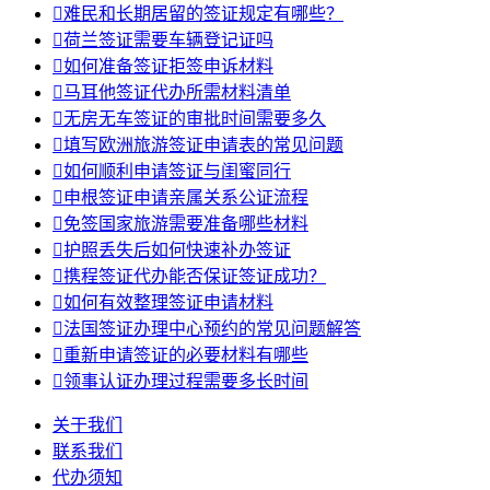

难民和长期居留的签证规定有哪些？

荷兰签证需要车辆登记证吗

如何准备签证拒签申诉材料

马耳他签证代办所需材料清单

无房无车签证的审批时间需要多久

填写欧洲旅游签证申请表的常见问题

如何顺利申请签证与闺蜜同行

申根签证申请亲属关系公证流程

免签国家旅游需要准备哪些材料

护照丢失后如何快速补办签证

携程签证代办能否保证签证成功？

如何有效整理签证申请材料

法国签证办理中心预约的常见问题解答

重新申请签证的必要材料有哪些

领事认证办理过程需要多长时间
关于我们
联系我们
代办须知