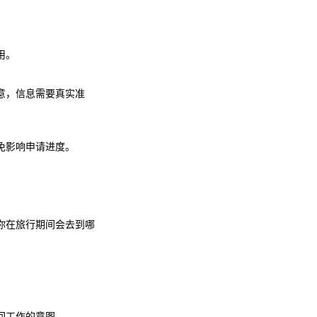
用。
意，信息需要真实准
免影响申请进度。
你在旅行期间会去到哪
回工作的意图。