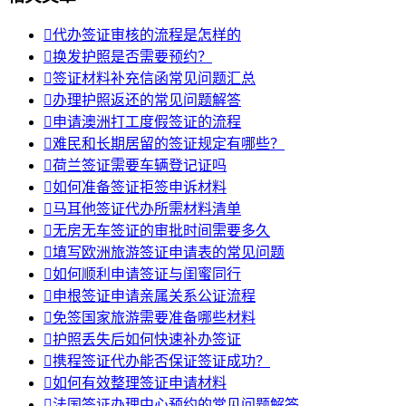

代办签证审核的流程是怎样的

换发护照是否需要预约？

签证材料补充信函常见问题汇总

办理护照返还的常见问题解答

申请澳洲打工度假签证的流程

难民和长期居留的签证规定有哪些？

荷兰签证需要车辆登记证吗

如何准备签证拒签申诉材料

马耳他签证代办所需材料清单

无房无车签证的审批时间需要多久

填写欧洲旅游签证申请表的常见问题

如何顺利申请签证与闺蜜同行

申根签证申请亲属关系公证流程

免签国家旅游需要准备哪些材料

护照丢失后如何快速补办签证

携程签证代办能否保证签证成功？

如何有效整理签证申请材料

法国签证办理中心预约的常见问题解答