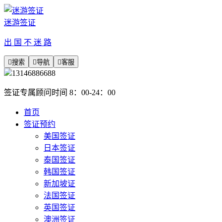
迷游签证
出 国 不 迷 路

搜索

导航

客服
13146886688
签证专属顾问时间 8：00-24：00
首页
签证预约
美国签证
日本签证
泰国签证
韩国签证
新加坡证
法国签证
英国签证
澳洲签证