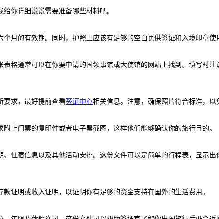
我给你详细说说需要准备哪些材料吧。
六个月的有效期。同时，护照上应该有足够的空白页供签证和入境印章使
张表格通常可以在你要申请的国领事馆或大使馆的网站上找到。填写时注
所要求，最好提前查看
签证中心
相关信息。注意，确保照片符合标准，以
求附上门票的复印件或者电子票截图，这样他们能够确认你的旅行目的。
期、住宿信息以及其他活动安排。这份文件可以是简单的行程表，显示出
存款证明或收入证明，以证明你有足够的资金支持在国外的生活费用。
位、年限及休假许可。这份文件可以帮助签证官了解你出国旅行后仍会返