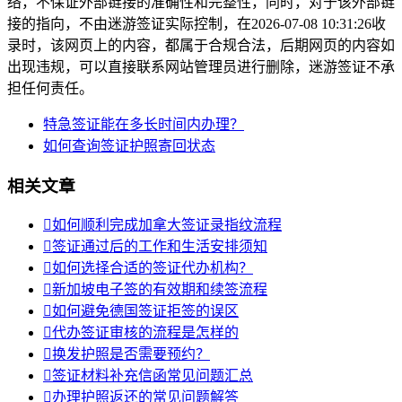
络，不保证外部链接的准确性和完整性，同时，对于该外部链
接的指向，不由迷游签证实际控制，在2026-07-08 10:31:26收
录时，该网页上的内容，都属于合规合法，后期网页的内容如
出现违规，可以直接联系网站管理员进行删除，迷游签证不承
担任何责任。
特急签证能在多长时间内办理？
如何查询签证护照寄回状态
相关文章

如何顺利完成加拿大签证录指纹流程

签证通过后的工作和生活安排须知

如何选择合适的签证代办机构？

新加坡电子签的有效期和续签流程

如何避免德国签证拒签的误区

代办签证审核的流程是怎样的

换发护照是否需要预约？

签证材料补充信函常见问题汇总

办理护照返还的常见问题解答