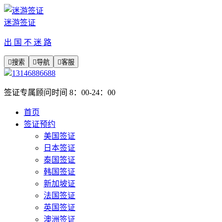
迷游签证
出 国 不 迷 路

搜索

导航

客服
13146886688
签证专属顾问时间 8：00-24：00
首页
签证预约
美国签证
日本签证
泰国签证
韩国签证
新加坡证
法国签证
英国签证
澳洲签证