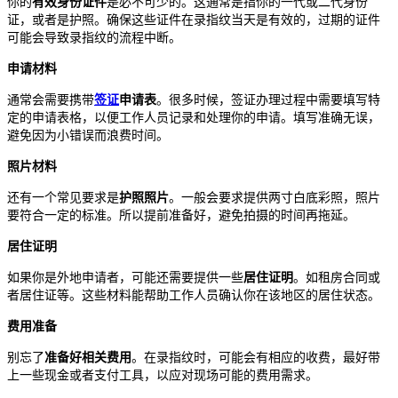
你的
有效身份证件
是必不可少的。这通常是指你的一代或二代身份
证，或者是护照。确保这些证件在录指纹当天是有效的，过期的证件
可能会导致录指纹的流程中断。
申请材料
通常会需要携带
签证
申请表
。很多时候，签证办理过程中需要填写特
定的申请表格，以便工作人员记录和处理你的申请。填写准确无误，
避免因为小错误而浪费时间。
照片材料
还有一个常见要求是
护照照片
。一般会要求提供两寸白底彩照，照片
要符合一定的标准。所以提前准备好，避免拍摄的时间再拖延。
居住证明
如果你是外地申请者，可能还需要提供一些
居住证明
。如租房合同或
者居住证等。这些材料能帮助工作人员确认你在该地区的居住状态。
费用准备
别忘了
准备好相关费用
。在录指纹时，可能会有相应的收费，最好带
上一些现金或者支付工具，以应对现场可能的费用需求。