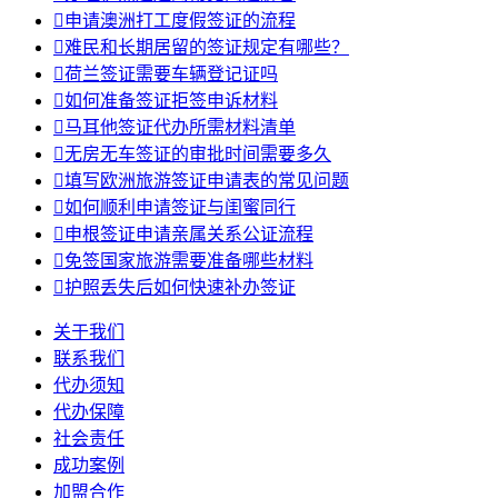

申请澳洲打工度假签证的流程

难民和长期居留的签证规定有哪些？

荷兰签证需要车辆登记证吗

如何准备签证拒签申诉材料

马耳他签证代办所需材料清单

无房无车签证的审批时间需要多久

填写欧洲旅游签证申请表的常见问题

如何顺利申请签证与闺蜜同行

申根签证申请亲属关系公证流程

免签国家旅游需要准备哪些材料

护照丢失后如何快速补办签证
关于我们
联系我们
代办须知
代办保障
社会责任
成功案例
加盟合作