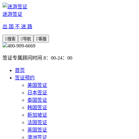
迷游签证
出 国 不 迷 路

搜索

导航

客服
400-909-6669
签证专属顾问时间 8：00-24：00
首页
签证预约
美国签证
日本签证
泰国签证
韩国签证
新加坡证
法国签证
英国签证
澳洲签证