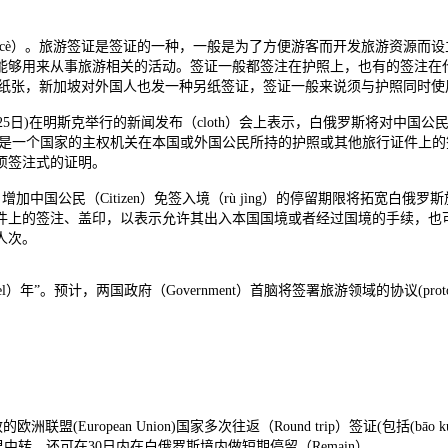
hèng cè）。旅游签证是签证的一种，一般是为了方便游客而开发旅游资源而
能够用来从事旅游相关的活动。签证一般都签注在护照上，也有的签注在
的纸张，新加坡对外国人也发一种另纸签证，签证一般来说须与护照同时使
5日)在明斯克举行的新闻发布（cloth）会上表示，白俄罗斯将对中国公民（C
g cè）。签证是一个国家的主权机关在本国或外国公民所持的护照或其他旅行证件
项签注式的证明。
增加中国公民（Citizen）免签入境（rù jìng）的停留期限将拓宽白俄
件上的签注、盖印，以表示允许其出入本国国境或者经过国境的手续，也
亿人次。
）年”。预计，两国政府（Government）首脑将签署旅游领域的协议(protoc
(European Union)国家多次往返（Round trip）签证(包括(bāo 
里中转，还可在30日内在白俄罗斯境内做短期停留（Remain）。