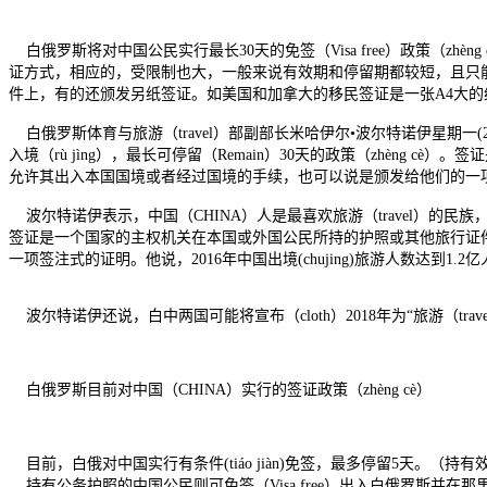
白俄罗斯将对中国公民实行最长30天的免签（Visa free）政策（z
证方式，相应的，受限制也大，一般来说有效期和停留期都较短，且只
件上，有的还颁发另纸签证。如美国和加拿大的移民签证是一张A4大
白俄罗斯体育与旅游（travel）部副部长米哈伊尔•波尔特诺伊星期一(2
入境（rù jìng），最长可停留（Remain）30天的政策（zhèn
允许其出入本国国境或者经过国境的手续，也可以说是颁发给他们的一
波尔特诺伊表示，中国（CHINA）人是最喜欢旅游（travel）的民族，
签证是一个国家的主权机关在本国或外国公民所持的护照或其他旅行证
一项签注式的证明。他说，2016年中国出境(chujing)旅游人数达到1.2
波尔特诺伊还说，白中两国可能将宣布（cloth）2018年为“旅游（travel
白俄罗斯目前对中国（CHINA）实行的签证政策（zhèng cè）
目前，白俄对中国实行有条件(tiáo jiàn)免签，最多停留5天。（持有效的欧洲联盟
持有公务护照的中国公民则可免签（Visa free）出入白俄罗斯并在那