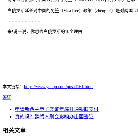
白俄罗斯延长对中国的免签（Visa free）政策（zhèng cè）是对两
……………………
来!说一说，你想去白俄罗斯的10个理由
本文链接：
https://www.youqo.com/post/1161.html
签证
申请新西兰电子签证年底开通银联支付
真的吗？醉驾入刑会影响办出国签证
相关文章