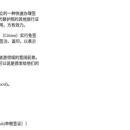
设立的一种快速办理签
代替护照的其他旅行证
用，方有效力。
itizen）实行免签
上的签注、盖印，以表示
罗斯旅游领域的宽阔前景。
可以说是颁发给他们的
ol)。
kuò)申根签证））