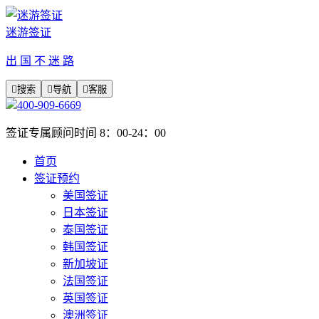
迷游签证
出 国 不 迷 路

搜索

导航

客服
400-909-6669
签证专属顾问时间 8：00-24：00
首页
签证预约
美国签证
日本签证
泰国签证
韩国签证
新加坡证
法国签证
英国签证
澳洲签证