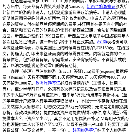
在这座喜马拉雅（refined）山脚下的国度，穿梭印度教与佛教融合
的寺庙中，每天都有人微笑着对你说Namaste。
新西兰旅游签证
颁发给
赴新西兰旅游的申请人，包括观光旅游及医疗治病等。申请人必须能
证明其意图只是临时进入新西兰,目的仅为旅游。申请人还必须证明有
充足的资金支付在新西兰停留期间的费用,并证明其在祖国有牢固的社
会、经济和其它方面的联系以迫使其在新西兰短期、合法访问后如期
返回。新西兰总理约翰·基9日宣布，新西兰已决定赋予中国旅客两年内
多次往返签证待遇，这一新政策将于下月正式实施。
ds160
表格也可以
叫做签证申请表，办理美国签证的时候需要在线填写DS160表，在线提
交，将确认页打印出来签证面谈的时候需要带去。内容就是你的个人
背景信息，包括教育背景，家庭背景，安全背景等等。不管徒步或眺
望，尼泊尔都能满足你对雪山的所有期待。
办理（处理）尼泊尔旅游（travel）签证(visa)费用(expense)根据停
留（Remain）天数不同而不同;15天停留为280元;30天停留为400元;90
天停留为1000元。
欧洲旅游签证
必须有活期存折（工资本、信用卡
等），至少半年前开户，必须有多次存取记录以及做签证当月记录且
不少于人民币5万元或等值货币；若不足5万元,请用定期存折补充（至
少半年前开户或存入有半年的存取记录），不限于一本存折;切勿在最
后突然存入大额款项；切勿仅仅提供5万元的存款；无论是定期或活期
存折，存款越多越好；提供配偶资产请提供结婚证原件;意大利签证需
提供本人名下资产至少2万，其余不足用配偶资产补足.父母用子女的存
款也须提供本人名下财产至少2万，父母不在同一户口本上的要开亲属
关系公证（中英文对照，一签一份）。
韩国旅游签证
韩国个人旅游签