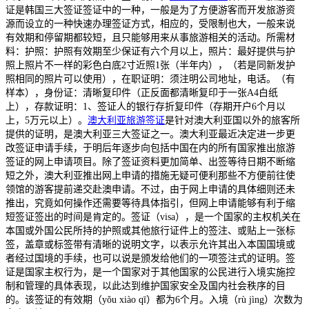
证是韩国三大签证签证中的一种，一般是为了方便游客而开发旅游资
源而设立的一种快速办理签证方式，相应的，受限制也大，一般来说
有效期和停留期都较短，且只能够用来从事旅游相关的活动。所需材
料：护照：护照有效期至少保证有六个月以上，照片：最好提供与护
照上照片不一样的彩色白底2寸近照1张（半年内），（若是同新发护
照相同的照片可以使用），在职证明：须注明公司地址，电话。（有
样本），身份证：清晰复印件（正反面都清晰复印于一张A4白纸
上），存款证明：1、签证人的银行存折复印件（存期开户6个月以
上，5万元以上）。
澳大利亚旅游签证
是针对澳大利亚国以外的旅客所
提供的证明，是澳大利亚三大签证之一。澳大利亚最近决定进一步更
改签证申请手续，于明后年逐步向包括中国在内的所有国家推出旅游
签证的网上申请项目。除了签证资料更加简单、出签等待日期不断缩
短之外，澳大利亚推出网上申请的措施无疑可便利那些不方便前往使
领馆的游客提前递交赴澳申请。不过，由于网上申请的具体细则还未
推出，究竟如何操作还需要等待具体指引，但网上申请能够有利于缩
短签证签出的时间是肯定的。签证（visa），是一个国家的主权机关在
本国或外国公民所持的护照或其他旅行证件上的签注、或贴上一张标
签，盖章或标签带有清晰的说明文字，以表示允许其出入本国国境或
者经过国境的手续，也可以说是颁发给他们的一项签注式的证明。签
证是国家主权行为，是一个国家对于其他国家的公民进行入境实施控
制和管理的具体表现，以此达到维护国家安全及国内社会秩序的目
的。该签证的有效期（yǒu xiào qī）都为6个月。入境（rù jìng）次数为