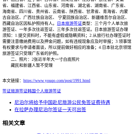
省、福建省、江西省、山东省、河南省、湖北省、湖南省、广东省、
海南省、四川省、贵州省、云南省、陕西省、甘肃省、青海省、内蒙
古自治区、广西壮族自治区、 宁夏回族自治区、新疆维吾尔自治区、
西藏自治区因私护照持有人。
日本旅游签证
类型：三个月个人单次旅
游签证、一年多次往返签证、三年多次往返签证。日本旅游签证办理
须知：1.提交资料时，不能有虚假或隐瞒资料；2.从旅行社办理签证时
需要注意缴纳费用以及押金问题，如有违规现象应及时举报；3.领事馆
有权要求与申请者面谈，所以提前做好相应的准备；4.日本驻北京领馆
旅游签证只受理广东省的护照。
二、照片：2张近半年大一寸白底照片
藏民和新疆人暂不受理
本文链接：
https://www.youqo.com/post/1991.html
签证
旅游签证
韩国个人旅游签证
尼泊尔将给予中国赴尼旅游公民免签证费待遇
在拉萨办理尼泊尔签证一天可出签
相关文章