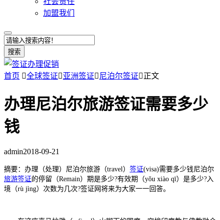
社会责任
加盟我们
搜索
首页

全球签证

亚洲签证

尼泊尔签证

正文
办理尼泊尔旅游签证需要多少
钱
admin
2018-09-21
摘要：办理（处理）尼泊尔旅游（travel）
签证
(visa)需要多少钱尼泊尔
旅游签证
的停留（Remain）期是多少?有效期（yǒu xiào qī）是多少?入
境（rù jìng）次数为几次?签证网将来为大家一一回答。