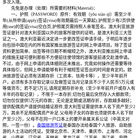
多次入境。
先免是办理（处理）所需要的材料(Material)：
一、护照（PASSWORD）原件：有效期（yǒu xiào qī）需至少半
年(从所申请(apply)签证(visa)有效期最后一天算起);护照至少有2页供使
用(use)的签证(visa)空白页;护照尾页需持照人亲笔签名。澳大利亚旅游
签证是针对澳大利亚国以外的旅客所提供的证明，是澳大利亚三大签
证之一。澳大利亚最近决定进一步更改签证申请手续，于明后年逐步
向包括中国在内的所有国家推出旅游签证的网上申请项目。除了签证
资料更加简单、出签等待日期不断缩短之外，澳大利亚推出网上申请
的措施无疑可便利那些不方便前往使领馆的游客提前递交赴澳申请。
不过，由于网上申请的具体细则还未推出，究竟如何操作还需要等待
具体指引，但网上申请能够有利于缩短签证签出的时间是肯定的。欧
洲旅游签证必须有活期存折（工资本、信用卡等），至少半年前开
户，必须有多次存取记录以及做签证当月记录且不少于人民币5万元或
等值货币；若不足5万元,请用定期存折补充（至少半年前开户或存入有
半年的存取记录），不限于一本存折;切勿在最后突然存入大额款项；
切勿仅仅提供5万元的存款；无论是定期或活期存折，存款越多越好；
提供配偶资产请提供结婚证原件;意大利签证需提供本人名下资产至少2
万，其余不足用配偶资产补足.父母用子女的存款也须提供本人名下财
产至少2万，父母不在同一户口本上的要开亲属关系公证（中英文对
照，一签一份）。
泰国旅游签证
是泰国办法给泰国个人旅游、自助旅
游的人士活动的凭证。受理北京市、天津市、重庆市、上海市、河北
省、山西省、辽宁省、吉林省、黑龙江省、江苏省、浙江省、安徽