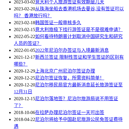
2023-03-02
意大利个人旅游签证有效期是几天
2023-02-20
从珠海坐船去香港机场去曼谷,没有签证可以
吗？ 香港放行吗？
2023-02-18
韩国签证一般审核多久
2023-02-15
意大利旅极下找行游签证是不是很难申请？
2022-05-22
如何看待特朗普计划取消中国研究生和研究
人员的签证？
2022-01-05
2022年尼泊尔办签证与入境最新消息
2021-12-17
新西兰签证 限制性签证和学生签证的区别有
哪些？
2020-12-29
上海北京广州尼泊尔签证办理
2020-12-25
尼泊尔签证恢复，所需资料简单！
2020-12-20
尼泊尔移民局官方最新消息延长旅游签证至
12月31日
2020-12-15
尼泊尔落地签？尼泊尔旅游局说不用签证
了？
2018-10-06
在拉萨办理尼泊尔签证一天可出签
2018-04-22
尼泊尔将给予中国赴尼旅游公民免签证费待
遇