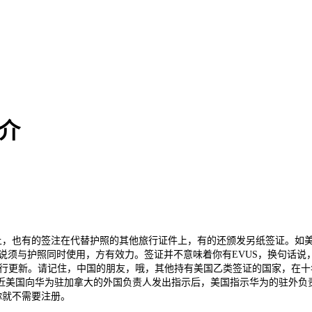
介
上，也有的签注在代替护照的其他旅行证件上，有的还颁发另纸签证。如
说须与护照同时使用，方有效力。签证并不意味着你有EVUS，换句话说
人进行更新。请记住，中国的朋友，哦，其他持有美国乙类签证的国家，在
近美国向华为驻加拿大的外国负责人发出指示后，美国指示华为的驻外负
你就不需要注册。