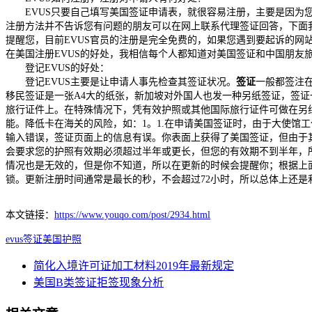
EVUS只要自己填写美国签证申请表，就很容易注册，主要是因为您
注册方法并不告诉您有问题的朋友可以在网上联系代理签证回答，下面我们
提醒您，目前EVUS官员的注册是完全免费的，如果您遇到要起诉的网
在美国注册EVUS的好处，我相信每个人都知道对美国签证和中国朋友
登记EVUS的好处：
登记EVUS主要是让申请人事先检查其签证状况。
签证
一般都签注
移民签证是一张A4大的纸张，新加坡对外国人也发一种另纸签证，签
旅行证件上。在特殊情况下，凭有效护照或其他国际旅行证件可做在另
能。降低卡在海关的风险，如：1。1.在申请美国签证时，由于大使馆
输入错误，签证页面上的信息有误。你表面上获得了美国签证，但由于
会要求您的护照有效期必须超过半年或更长，但您的有效期不到半年，
情况也是无效的，但是你不知道，所以在更新的时候会提醒你；根据上面
锁。更新注册时间通常是最长的秒，不会超过72小时，所以总体上还是
本文链接：
https://www.youqo.com/post/2934.html
evus
签证
美国护照
简化入境许可证加工材料2019年最新规定
美国B类签证拒签现象分析