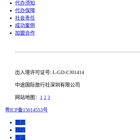
代办须知
代办保障
社会责任
成功案例
加盟合作
出入境许可证号: L-GD-CJ01414
中途国际旅行社深圳有限公司
网站地图：
1
2
3
粤ICP备15014553号
首页
预约
电话