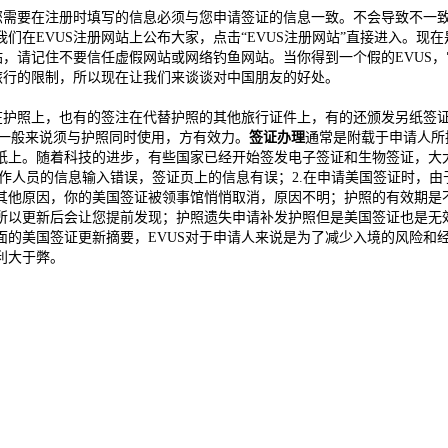
需要在注册时填写的信息必须与您申请签证的信息一致。不会导致不一
在EVUS注册网站上公布大家，点击“EVUS注册网站”直接进入。现
站，请记住不要信任虚假网站或网络钓鱼网站。当你得到一个假的EVUS
旅行的限制，所以现在让我们来谈谈对中国朋友的好处。
在护照上，也有的签注在代替护照的其他旅行证件上，有的还颁发另纸签
证一般来说须与护照同时使用，方有效力。
签证办理
通常是附载于申请人所
纸上。随着科技的进步，有些国家已经开始签发电子签证和生物签证，大
工作人员的信息输入错误，签证页上的信息有误；2.在申请美国签证时，
其他原因，你的美国签证被领事馆悄悄取消，原因不明；护照的有效期是
所以更新后会让您提前发现；护照遗失申请补发护照但是美国签证也是无
的美国签证更新摘要，EVUS对于申请人来说是为了减少入境的风险和
利大于弊。