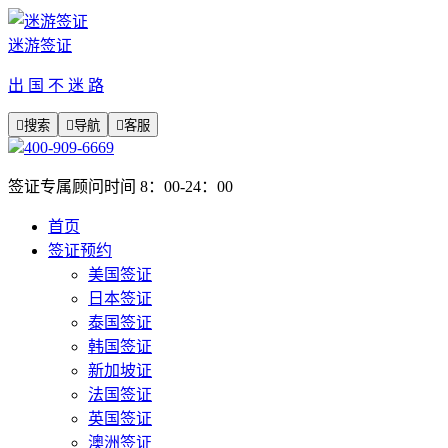
迷游签证
出 国 不 迷 路

搜索

导航

客服
400-909-6669
签证专属顾问时间 8：00-24：00
首页
签证预约
美国签证
日本签证
泰国签证
韩国签证
新加坡证
法国签证
英国签证
澳洲签证