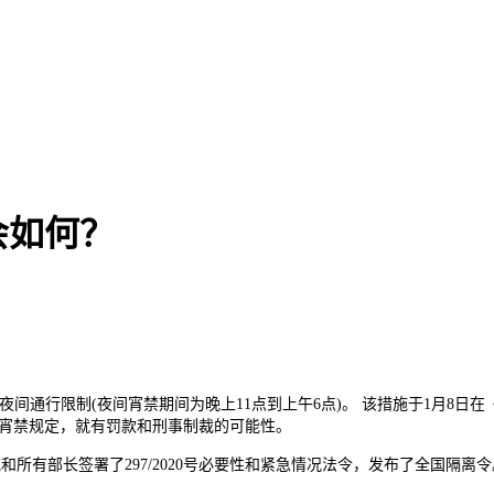
会如何？
通行限制(夜间宵禁期间为晚上11点到上午6点)。 该措施于1月8日在
守宵禁规定，就有罚款和刑事制裁的可能性。
有部长签署了297/2020号必要性和紧急情况法令，发布了全国隔离令。