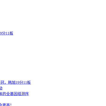
分11板
，韩旭19分11板
动
体的全基因组测序
会更高！