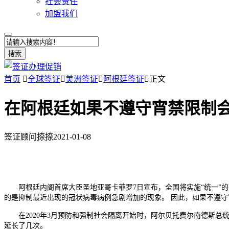
社会责任
加盟我们
搜索
首页

全球签证

美洲签证

阿根廷签证

正文
在阿根廷如果不遵守宵禁限制
签证顾问捺捺
2021-01-08
阿根廷内阁首席大臣圣地亚哥卡菲罗7日宣布，全国将实施“统一”的夜间
的是抑制最近出现的冠状病毒病例急剧增加的现象。 因此，如果不遵
在2020年3月预防和强制社会隔离开始时，阿尔贝托费尔南德斯总统和所
延长了几次。