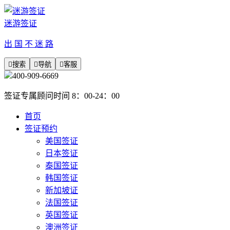
迷游签证
出 国 不 迷 路

搜索

导航

客服
400-909-6669
签证专属顾问时间 8：00-24：00
首页
签证预约
美国签证
日本签证
泰国签证
韩国签证
新加坡证
法国签证
英国签证
澳洲签证