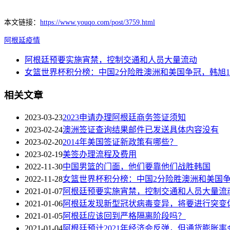
本文链接：
https://www.youqo.com/post/3759.html
阿根延
疫情
阿根廷预要实施宵禁，控制交通和人员大量流动
女篮世界杯积分榜：中国2分险胜澳洲和美国争冠，韩旭19
相关文章
2023-03-23
2023申请办理阿根廷商务签证须知
2023-02-24
澳洲签证查询结果邮件已发送具体内容没有
2023-02-20
2014年美国签证新政策有哪些？
2023-02-19
美签办理流程及费用
2022-11-30
中国男篮的门面，他们要靠他们战胜韩国
2022-11-28
女篮世界杯积分榜：中国2分险胜澳洲和美国争冠
2021-01-07
阿根廷预要实施宵禁，控制交通和人员大量流
2021-01-06
阿根廷发现新型冠状病毒变异，将要进行突变
2021-01-05
阿根廷应该回到严格隔离阶段吗？
2021-01-04
阿根廷预计2021年经济会反弹，但通货膨胀率