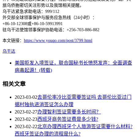
旅乌侨胞密切关注形势以及我馆相关提醒。
乌干达紧急求助电话：999/112
外交部全球领事保护与服务应急热线（24小时）：
+86-10-12308或+86-10-59913991
驻乌干达使馆领事保护协助电话：+256-703-886-882
本文链接：
https://www.youqo.com/post/3799.html
乌干达
美国拒发入境签证，联合国秘书长愤怒发声：全面调查
病毒起源！(转载)
相关文章
2023-03-02
去哥伦率冷比亚需要签证吗 去哥伦比亚过门
据村独执进消签证怎么办理
2023-02-27
办理智利签证需要多长时间？
2023-02-23
西班牙商务签证费是多少钱?
2023-02-22
北京办理西班牙个人旅游签证需要什么材料?
西班牙签证办理的流程是什么?