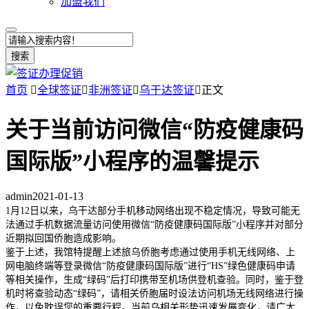
加盟我们
搜索
首页

全球签证

非洲签证

乌干达签证

正文
关于当前访问微信“防疫健康码
国际版”小程序的温馨提示
admin
2021-01-13
1月12日以来，乌干达部分手机移动网络出现不稳定情况，导致可能无
法通过手机数据流量访问使用微信“防疫健康码国际版”小程序并对部分
近期拟回国侨胞造成影响。
鉴于上述，我馆特提醒上述旅乌侨胞考虑通过使用手机无线网络、上
网电脑终端等登录微信“防疫健康码国际版”进行“HS”绿色健康码申请
等相关操作，生成“绿码”后打印携带至机场供登机查验。同时，鉴于登
机时将查验动态“绿码”，请相关侨胞届时设法访问机场无线网络进行操
作，以免耽误您的重要行程。当前乌相关形势迅速发展变化，请广大