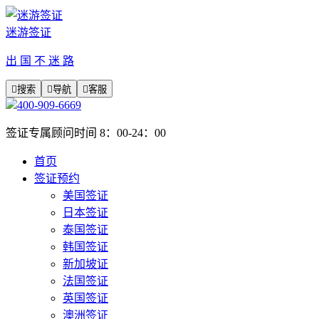
迷游签证
出 国 不 迷 路

搜索

导航

客服
400-909-6669
签证专属顾问时间 8：00-24：00
首页
签证预约
美国签证
日本签证
泰国签证
韩国签证
新加坡证
法国签证
英国签证
澳洲签证