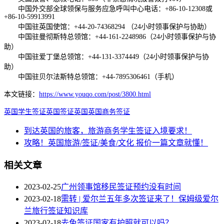
中国外交部全球领保与服务应急呼叫中心电话：+86-10-12308或
+86-10-59913991
中国驻英国使馆：+44-20-74368294 （24小时领事保护与协助）
中国驻曼彻斯特总领馆：+44-161-2248986（24小时领事保护与协
助）
中国驻爱丁堡总领馆：+44-131-3374449（24小时领事保护与协
助）
中国驻贝尔法斯特总领馆：+44-7895306461（手机）
本文链接：
https://www.youqo.com/post/3800.html
英国学生签证
英国签证
英国
英国商务签证
到达英国的旅客，旅游商务学生签证入境要求！
攻略！英国旅游/签证/美食/文化 报价一篇文章就懂！
相关文章
2023-02-25
广州领事馆移民签证预约没有时间
2023-02-18
需转 | 爱尔兰五年多次签证来了！保姆级爱尔
兰旅行签证知识库
2023-02-18
去免签证国家有护照就可以吗？