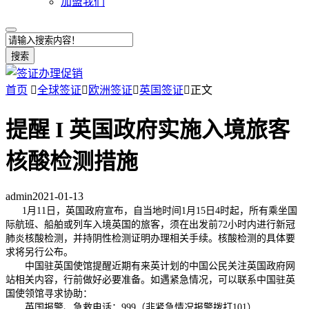
加盟我们
搜索
首页

全球签证

欧洲签证

英国签证

正文
提醒 I 英国政府实施入境旅客
核酸检测措施
admin
2021-01-13
1月11日，英国政府宣布，自当地时间1月15日4时起，所有乘坐国
际航班、船舶或列车入境英国的旅客，须在出发前72小时内进行新冠
肺炎核酸检测，并持阴性检测证明办理相关手续。核酸检测的具体要
求将另行公布。
中国驻英国使馆提醒近期有来英计划的中国公民关注英国政府网
站相关内容，行前做好必要准备。如遇紧急情况，可以联系中国驻英
国使领馆寻求协助：
英国报警、急救电话：999（非紧急情况报警拨打101）