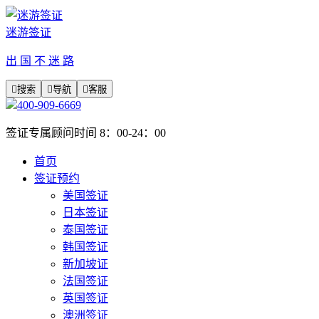
迷游签证
出 国 不 迷 路

搜索

导航

客服
400-909-6669
签证专属顾问时间 8：00-24：00
首页
签证预约
美国签证
日本签证
泰国签证
韩国签证
新加坡证
法国签证
英国签证
澳洲签证