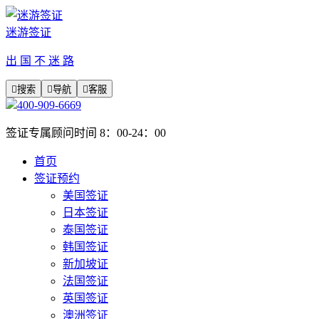
迷游签证
出 国 不 迷 路

搜索

导航

客服
400-909-6669
签证专属顾问时间 8：00-24：00
首页
签证预约
美国签证
日本签证
泰国签证
韩国签证
新加坡证
法国签证
英国签证
澳洲签证