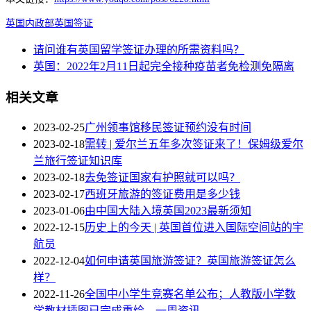
英国内政部
英国签证
请问谁有英国留学签证办理的所需资料吗？
英国：2022年2月11日起完全接种疫苗者免检测免隔离
相关文章
2023-02-25
广州领事馆移民签证预约没有时间
2023-02-18
需转 | 爱尔兰五年多次签证来了！保姆级爱尔
兰旅行签证知识库
2023-02-18
去免签证国家有护照就可以吗？
2023-02-17
西班牙旅游的签证费用是多少钱
2023-01-06
由中国大陆入境英国2023最新须知
2022-12-15
历史上的今天 | 英国首位进入国际空间站的宇
航员
2022-12-04
如何申请英国旅游签证？英国旅游签证怎么
样？
2022-11-26
全国中小学生竞赛名单公布；人教版小学数
学教材插图已完成重绘…一周资讯