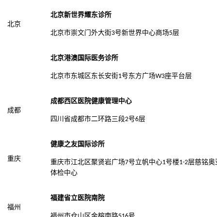
北京新世界耀东诊所
北京
北京市崇文门外大街
号新世界中心商场
层
3
5
北京港澳国际医务诊所
北京市东城区东长安街
号东方广场
座平台层
1
W3
成都西区医院健康管理中心
成都
四川省成都市二环路三段
号
层
2
6
健康之友国际诊所
重庆
重庆市江北区聚贤岩广场
号立帆中心
号楼
层慈铭奥
7
1
1-2
体检中心
福建省立医院南院
福州
福州市仓山区金榕南路
号
516