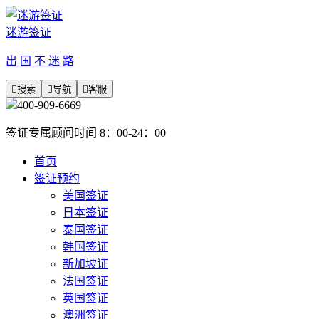
迷游签证
出 国 不 迷 路

搜索

导航

客服
400-909-6669
签证专属顾问时间 8：00-24：00
首页
签证预约
美国签证
日本签证
泰国签证
韩国签证
新加坡证
法国签证
英国签证
澳洲签证