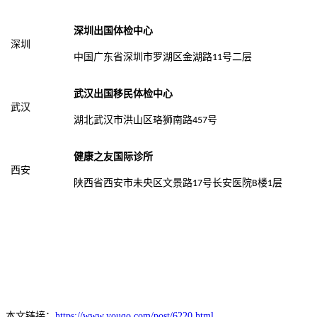
深圳出国体检中心
深圳
中国广东省深圳市罗湖区金湖路
号二层
11
武汉出国移民体检中心
武汉
湖北武汉市洪山区珞狮南路
号
457
健康之友国际诊所
西安
陕西省西安市未央区文景路
号长安医院
楼
层
17
B
1
本文链接：
https://www.youqo.com/post/6220.html