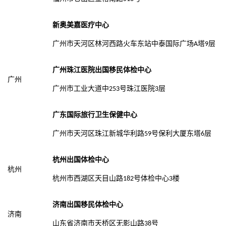
新奥美嘉医疗中心
广州市天河区林河西路火车东站中泰国际广场
塔
层
A
9
广州珠江医院出国移民体检中心
广州
广州市工业大道中
号珠江医院
层
253
3
广东国际旅行卫生保健中心
广州市天河区珠江新城华利路
号保利大厦东塔
层
59
6
杭州出国体检中心
杭州
杭州市西湖区天目山路
号体检中心
楼
182
3
济南出国移民体检中心
济南
山东省济南市天桥区无影山路
号
38