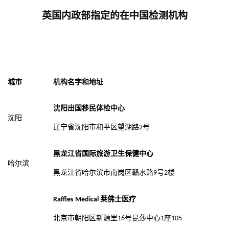
英国内政部指定的在
中国
检测机构
城市
机构名字和地址
沈阳出国移民体检中心
沈阳
辽宁省沈阳市和平区望湖路
号
2
黑龙江省国际旅游卫生保健中心
哈尔滨
黑龙江省哈尔滨市南岗区赣水路
号
楼
9
2
莱佛士医疗
Raffles Medical
北京市朝阳区新源里
号昆莎中心
座
16
1
105