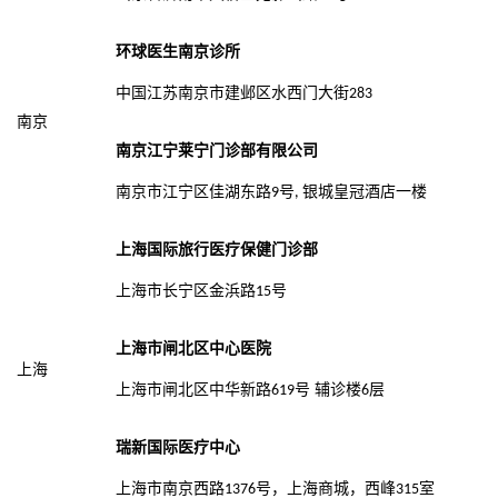
环球医生南京诊所
中国江苏南京市建邺区水西门大街
283
南京
南京江宁莱宁门诊部有限公司
南京市江宁区佳湖东路
号
银城皇冠酒店一楼
9
,
上海国际旅行医疗保健门诊部
上海市长宁区金浜路
号
15
上海市闸北区中心医院
上海
上海市闸北区中华新路
号 辅诊楼
层
619
6
瑞新国际医疗中心
上海市南京西路
号，上海商城，西峰
室
1376
315