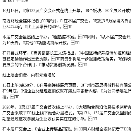
编 辑丨于长洹
10月15日，第132届广交会正式在线上开幕，8个板块、50个展区
南方财经全媒体记者了解到， 在本届广交会，超过3.5万家境内
业34744家，比上届增长约40%。
本届广交会虽然线上举办，但热度不减。同时，从本届广交会开
为10天外，其他功能均持续开放。
在开幕式环节，商务部部长王文涛指出，中国坚持统筹疫情防控和经
链稳定畅通作出重要贡献。商务部将进一步狠抓政策落实，保障
要展会的平台作用，推动贸易创新发展。
线上展会消费、内销元素增加
15日上午8点58分，在展商连线展示页面，广州市高恩机械科技有
在9月底，该企业总经理霍丽仪就在朋友圈更新内容，为公司参展进
接。
2020年，第127届广交会首次线上举办，大胆融合前沿信息技术创新办
广交会采取了线上线下融合办展模式，第131、132届广交会又回
期望通过这次参展为企业收获实实在在的订单。
在本届广交会上，企业上传展品踊跃。南方财经全媒体记者了解