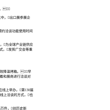
。
其中，出口展参展企
、预约洽谈功能使用时间
，为全球产业链供应
式，发挥广交会等重
效降温烤箱。早
忙着和展商进行洽谈对
在线上举办，第130届
、线上洽谈的方式，也
6万件，创历史新