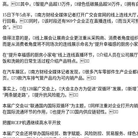
高。其中，智能产品超13万件，绿色低碳展品超50万件，拥有
15日下午5点半，南方财经全媒体记者打开广交会官网的线上连线大厅
行回看。同时，该时段还有969个企业正在直播连线，而当天可预
会”。
值得注意的是，线上展会让展商企业更注重从采购商、消费者角度组织
而是从消费者角度将不同场次的连线展示命名为“提升幸福感的厨房小家电”
在“提升幸福感的厨房小家电”线上连线直播环节，介绍人员在公司展
饭和洗碗的日常生活过程介绍产品特点。
在汽车展区，南方财经全媒体记者发现，很多汽车零部件生产企业都在
页，73款汽车排气管产品均为可内销产品。
事实上，在128届广交会上，大会主办方为促进“双循环”发展，新
“两条腿走路”，提升抗风险能力。
本届广交会以“联通国内国际双循环”为主题，同样注重对企业打开内销
在国际流通环节的作用，也提升了国内供应链韧性。
把握RCEP机遇继续高水平开放
本届广交会还将举办国际经贸、数字赋能、风险防控、贸易服务、绿色发展