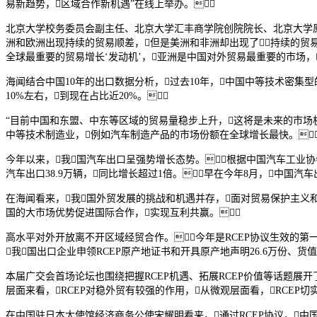
易新趋势，区域合作新机遇”在线上举办。
北京大学校务委员会副主任、北京大学汇丰商学院创院院长、北京大学原
洲和欧洲出现持续的贸易顺差，但是美洲和非洲却出现了持续的贸易
全球最重要的贸易增长‘发动机’，亚洲是中国对外贸易最重要的市场，
海闻结合中国10年的出口数据分析，过去10年，中国中等技术密集
10%左右，到现在占比近20%。
“目前中国和东盟、中东等区域的贸易量稳步上升，这将是未来的市场
中等技术制造业，例如汽车制造产品的市场份额在全球增长最快。
今年以来，我国汽车出口呈强势增长态势。根据中国汽车工业协会发
汽车出口38.9万辆，同比增长超过1倍。早在今年8月，中国
在海闻看来，我国外贸发展的挑战和机遇并存，面对贸易保护主义
国的大市场优势促进国际合作，实现互利共赢。
高水平对外开放离不开区域经贸合作。今年是RCEP协议生效的第一
我国出口企业申领RCEP原产地证书和开具原产地声明26.6万份、货值
本届广交会首场论坛也围绕把握RCEP机遇、拓展RCEP价值等话题展
层面来看，RCEP对稳外贸有较强的作用，从微观层面看，RCEP切
在中国驻日本大使馆经济商务公使宋耀明看来，通过RCEP协议，中