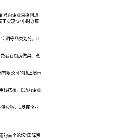
选到意向企业直播间进
正实现“24小时办展
、空调等品类划分，
消费者在厨房做菜、煮
展有限公司的线上展示
场牵线搭桥，助力企业
链供应链，发挥企业
题的首个论坛“国际贸