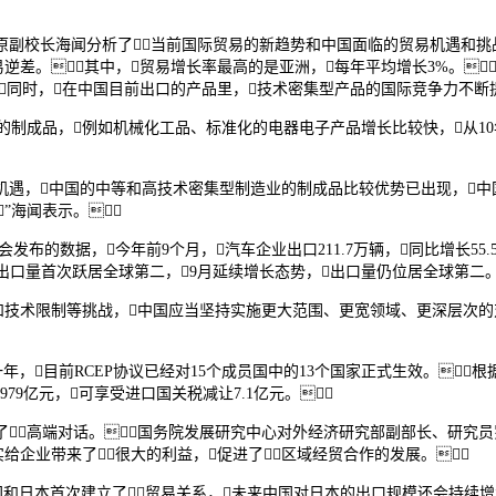
副校长海闻分析了当前国际贸易的新趋势和中国面临的贸易机遇和挑战
逆差。其中，贸易增长率最高的是亚洲，每年平均增长3%。
同时，在中国目前出口的产品里，技术密集型产品的国际竞争力不断提
型的制成品，例如机械化工品、标准化的电器电子产品增长比较快，从1
机遇，中国的中等和高技术密集型制造业的制成品比较优势已出现，中
”海闻表示。
布的数据，今年前9个月，汽车企业出口211.7万辆，同比增长55.
汽车出口量首次跃居全球第二，9月延续增长态势，出口量仍位居全球第二。
和技术限制等挑战，中国应当坚持实施更大范围、更宽领域、更深层次的
年，目前RCEP协议已经对15个成员国中的13个国家正式生效。
979亿元，可享受进口国关税减让7.1亿元。
开了高端对话。国务院发展研究中心对外经济研究部副部长、研究
实给企业带来了很大的利益，促进了区域经贸合作的发展。
国和日本首次建立了贸易关系，未来中国对日本的出口规模还会持续增