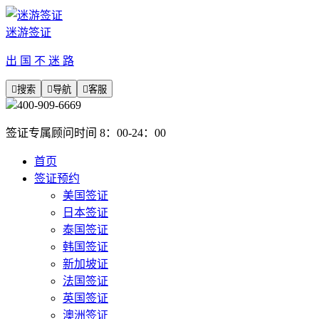
迷游签证
出 国 不 迷 路

搜索

导航

客服
400-909-6669
签证专属顾问时间 8：00-24：00
首页
签证预约
美国签证
日本签证
泰国签证
韩国签证
新加坡证
法国签证
英国签证
澳洲签证