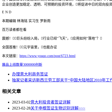
企业创造更加稳定、透明、可预期的投资环境，将促进中日的双向投资
E N D
本期编辑 林海铭 实习生 罗新雨
百万读者都在看
震撼！巨头纷纷入局，行业已经“飞天”，应用如何“落地”？
全国首推！元宇宙里，也能办证
本文链接：
https://www.youqo.com/post/6723.html
展品
上线
数量
3000000
创新
办理意大利商务签证
独家记者采访新西兰劳工部关于“中国大陆地区2010年工作
相关文章
2023-03-02
意大利投资者签证详解
2023-02-28
关于申根签证生物识别详解~~~