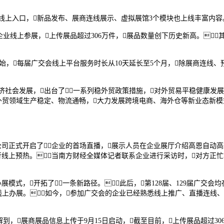
开放线上入口，新品发布、展商连线展示、虚拟展馆3个模块也上线丰富内容
外企业线上参展，上传展品超过306万件，展品数量创下历史新高。
始，每届广交会线上平台服务时长从10天延长至5个月，除展商连线
济社会发展，出台了一系列稳外贸政策措施，对外贸易平稳健康发展
外贸领域生产稳定、物流通畅，大力发展跨境电商、海外仓等新业态新模
限公司正式开启了企业的首场直播，展示人员在企业展厅介绍高恩自动高
行线上预热。当南方财经全媒体记者联系企业进行采访时，对方正
展模式，开拓了一条新路径。此后，第128届、129届广交会均
到线上办展。如今，参加广交会的企业已经熟悉线上推广、直播连线
到，展商展品信息上传于9月15日启动，截至目前，上传展品超过30