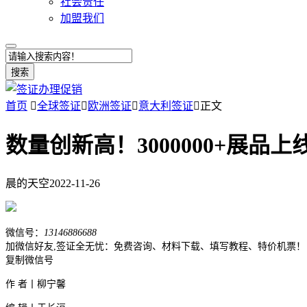
社会责任
加盟我们
搜索
首页

全球签证

欧洲签证

意大利签证

正文
数量创新高！3000000+展品上
晨的天空
2022-11-26
微信号：
13146886688
加微信好友,签证全无忧：免费咨询、材料下载、填写教程、特价机票！
复制微信号
作 者丨柳宁馨