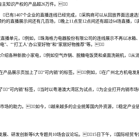
自主知识产权的产品超26万件。
，已有1407个企业的直播连线已经完成，采购商可以从回放界面迅速
约的直播展示间还有几百场，晚上11点至12点间还有超过64场直播，真
直播单元，例如，珠海格力电器股份有限公司的连线展示不再以冰箱
、“‘打工人’办公室好物”和“家居好物推荐”等。
厅介绍各种新款小家电，例如空气炸锅、脱糖电饭煲和桌面洗碗机，从
产品展示页加上了“可内销”的标签。例如，在广州北方机电发
增了“可内销”标签，当时以粤港澳大湾区为试点，为企业打开内销市
市场的助力。如今，越来越多的企业统筹国内外资源，稳定产业
、研发创新等6大专题共10场会议论坛。15日下午，国际经贸专