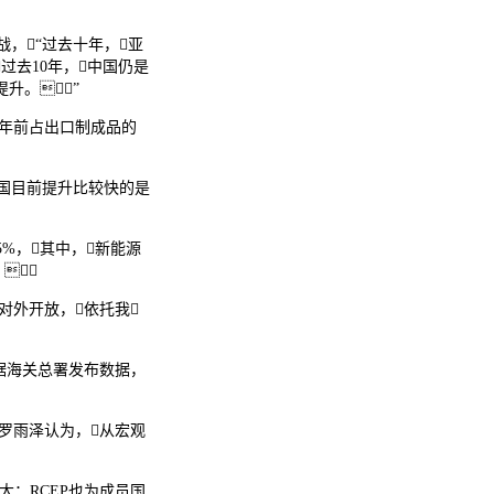
，“过去十年，亚
过去10年，中国仍是
升。”
0年前占出口制成品的
国目前提升比较快的是
5%，其中，新能源

对外开放，依托我
根据海关总署发布数据，
员罗雨泽认为，从宏观
大；RCEP也为成员国