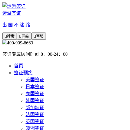
迷游签证
出 国 不 迷 路

搜索

导航

客服
400-909-6669
签证专属顾问时间 8：00-24：00
首页
签证预约
美国签证
日本签证
泰国签证
韩国签证
新加坡证
法国签证
英国签证
澳洲签证