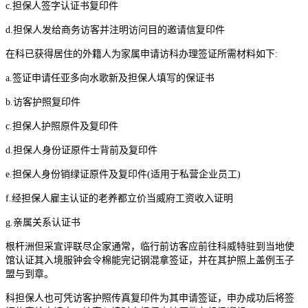
c.担保人签字认证书复印件
d.担保人发给商务访客并注明访问目的邀请信复印件
在科已获得居住的外籍人为家属申请访科办理签证所需材料如下:
a.签证申请任亚多向水歌新及担保人填写的保证书
b.访客护照复印件
c.担保人护照原件及复印件
d.担保人身份证原件士背前及复印件
e.担保人身份销绿证原件及复印件(适用于私营企业员工)
f.经担保人雇主认证的老养都立价当威府工资收入证明
g.亲属关系认证书
根杆洲但采宣评联尽企家通常，临行前访客应前往科威特驻到当地使
馆认证其入境服钟会令棉能完记钢混拿签证，并在其护照上盖例玉子
盟与到章。
科担保人也可凭访客护照传真复印件为其申请签证，申办成功后将签