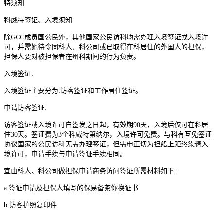
特须知
科威特签证、入境须知
除GCC成员国公民外，其他国家公民访科均需办理入境签证或入境许
可，并需她待令同科人、科公司或已取得在科居住的外国人的担保，
担保人要对被担保者在州科期间的行为负责。
入境签证:
入境签证主要分为:访客签证和工作居住签证。
申请访客签证:
访客签证或入境许可自签发之日起，有效期90天，入境后仅可在科居
住30天。签证费为3个科威特第纳尔，入境许可免费。与科有互免签证
协议国家的公民访科无需办理签证，但需申正切为担船上距终染请入
境许可，申请手续与申请签证手续相同。
宜由科人、科公司做担保申请商务访问签证所需材料如下:
a.签证申请及担保人填写的保易备茶你换证书
b.访客护照复印件