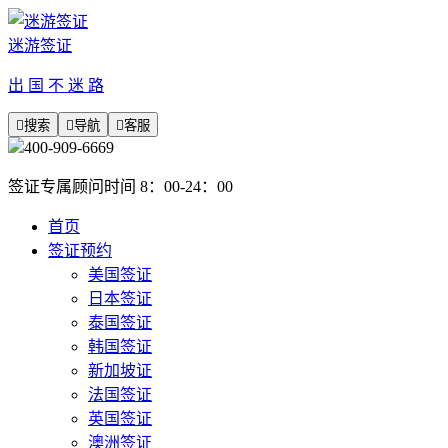
迷游签证
出 国 不 迷 路

搜索

导航

客服
400-909-6669
签证专属顾问时间 8：00-24：00
首页
签证预约
美国签证
日本签证
泰国签证
韩国签证
新加坡证
法国签证
英国签证
澳洲签证