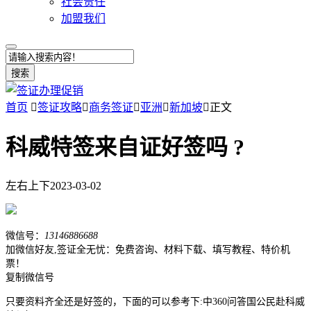
社会责任
加盟我们
搜索
首页

签证攻略

商务签证

亚洲

新加坡

正文
科威特签来自证好签吗 ?
左右上下
2023-03-02
微信号：
13146886688
加微信好友,签证全无忧：免费咨询、材料下载、填写教程、特价机
票！
复制微信号
只要资料齐全还是好签的，下面的可以参考下:中360问答国公民赴科威