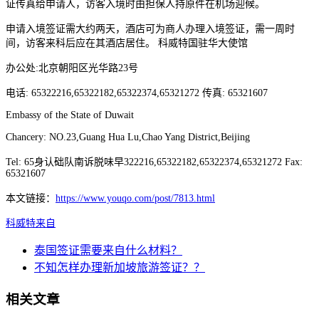
证传真给申请人，访客入境时由担保人持原件在机场迎候。
申请入境签证需大约两天，酒店可为商人办理入境签证，需一周时
间，访客来科后应在其酒店居住。 科威特国驻华大使馆
办公处:北京朝阳区光华路23号
电话: 65322216,65322182,65322374,65321272 传真: 65321607
Embassy of the State of Duwait
Chancery: NO.23,Guang Hua Lu,Chao Yang District,Beijing
Tel: 65身认础队南诉脱味早322216,65322182,65322374,65321272 Fax:
65321607
本文链接：
https://www.youqo.com/post/7813.html
科威特
来自
泰国签证需要来自什么材料？
不知怎样办理新加坡旅游签证？？
相关文章