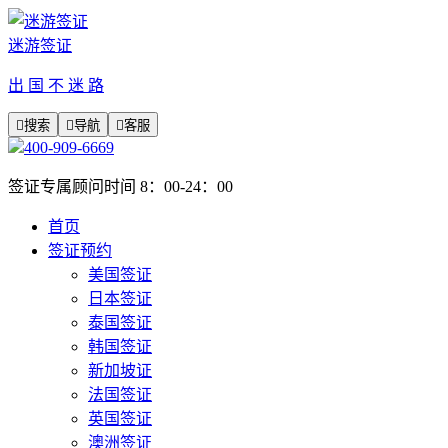
迷游签证
出 国 不 迷 路

搜索

导航

客服
400-909-6669
签证专属顾问时间 8：00-24：00
首页
签证预约
美国签证
日本签证
泰国签证
韩国签证
新加坡证
法国签证
英国签证
澳洲签证