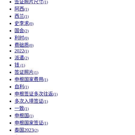
签证照片尺寸
(1)
阿西
(1)
西兰
(1)
史李求
(0)
国会
(2)
利时
(0)
费础质
(0)
2022
(1)
派遣
(2)
钱
(1)
签证照片
(1)
申根国家费用
(1)
自利
(1)
申根签证多次往返
(1)
多次入境签证
(1)
一致
(1)
申根国
(1)
申根国家签证
(1)
泰国2023
(2)