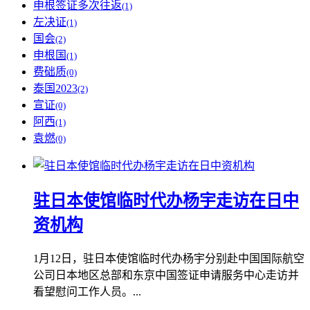
申根签证多次往返
(1)
左决证
(1)
国会
(2)
申根国
(1)
费础质
(0)
泰国2023
(2)
宣证
(0)
阿西
(1)
袁燃
(0)
驻日本使馆临时代办杨宇走访在日中
资机构
1月12日，驻日本使馆临时代办杨宇分别赴中国国际航空
公司日本地区总部和东京中国签证申请服务中心走访并
看望慰问工作人员。...