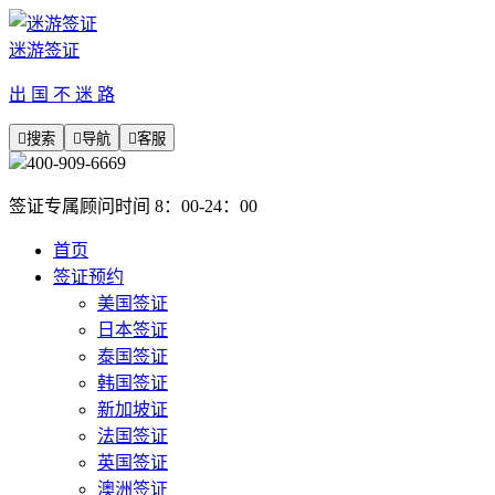
迷游签证
出 国 不 迷 路

搜索

导航

客服
400-909-6669
签证专属顾问时间 8：00-24：00
首页
签证预约
美国签证
日本签证
泰国签证
韩国签证
新加坡证
法国签证
英国签证
澳洲签证