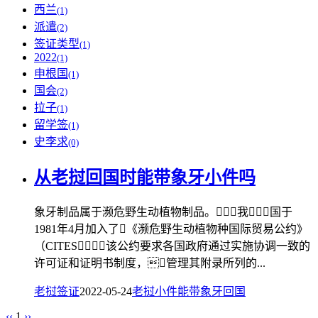
西兰
(1)
派遣
(2)
签证类型
(1)
2022
(1)
申根国
(1)
国会
(2)
拉子
(1)
留学签
(1)
史李求
(0)
从老挝回国时能带象牙小件吗
象牙制品属于濒危野生动植物制品。我国于
1981年4月加入了《濒危野生动植物种国际贸易公约》
（CITES），该公约要求各国政府通过实施协调一致的
许可证和证明书制度，管理其附录所列的...
老挝签证
2022-05-24
老挝
小件
能带
象牙
回国
‹‹
1
››