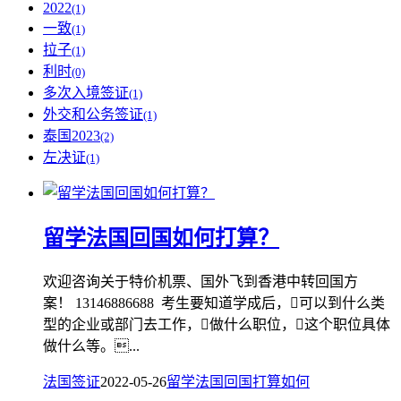
2022
(1)
一致
(1)
拉子
(1)
利时
(0)
多次入境签证
(1)
外交和公务签证
(1)
泰国2023
(2)
左决证
(1)
留学法国回国如何打算？
欢迎咨询关于特价机票、国外飞到香港中转回国方
案！ 13146886688 考生要知道学成后，可以到什么类
型的企业或部门去工作，做什么职位，这个职位具体
做什么等。...
法国签证
2022-05-26
留学法国
回国
打算
如何