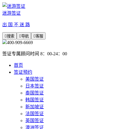
迷游签证
出 国 不 迷 路

搜索

导航

客服
400-909-6669
签证专属顾问时间 8：00-24：00
首页
签证预约
美国签证
日本签证
泰国签证
韩国签证
新加坡证
法国签证
英国签证
澳洲签证