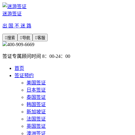
迷游签证
出 国 不 迷 路

搜索

导航

客服
400-909-6669
签证专属顾问时间 8：00-24：00
首页
签证预约
美国签证
日本签证
泰国签证
韩国签证
新加坡证
法国签证
英国签证
澳洲签证