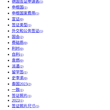
德国签证申请表
(1)
申根国
(1)
申根国家费用
(1)
宣证
(0)
签证类型
(1)
外交和公务签证
(1)
国会
(2)
费础质
(0)
利时
(0)
自利
(1)
袁燃
(0)
派遣
(2)
留学签
(1)
史李求
(0)
泰国2023
(2)
一致
(1)
签证照片
(1)
2022
(1)
签证照片尺寸
(1)