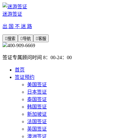
迷游签证
出 国 不 迷 路

搜索

导航

客服
400-909-6669
签证专属顾问时间 8：00-24：00
首页
签证预约
美国签证
日本签证
泰国签证
韩国签证
新加坡证
法国签证
英国签证
澳洲签证