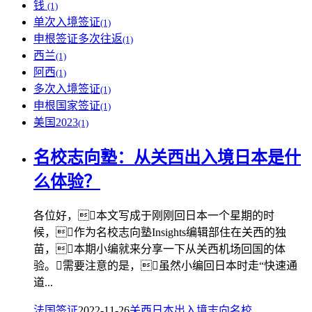
钱
(1)
单次入境签证
(1)
申根签证多次往返
(1)
西兰
(1)
阿西
(1)
多次入境签证
(1)
申根国家签证
(1)
美国2023
(1)
名校志向塾：从关西出入境日本是什
么体验？
各位好，本文写成于刚刚回日本一个星期的时
候，作为名校志向塾Insights编辑部住在关西的独
苗，本期小编就来分享一下从关西机场回国的体
验。需要注意的是，虽然小编回日本时走“快速通
道...
法国签证
2022-11-26
关西
日本
出入境
志向
名校