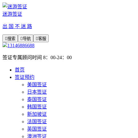
迷游签证
出 国 不 迷 路

搜索

导航

客服
13146886688
签证专属顾问时间 8：00-24：00
首页
签证预约
美国签证
日本签证
泰国签证
韩国签证
新加坡证
法国签证
英国签证
澳洲签证