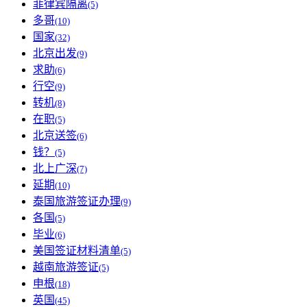
菲律宾隔离
(5)
多哥
(10)
国家
(32)
北京出发
(9)
求助
(6)
行空
(9)
转机
(8)
在职
(5)
北京送签
(6)
钱？
(5)
北上广深
(7)
延期
(10)
泰国旅游签证办理
(9)
各国
(5)
毕业
(6)
美国签证材料清单
(5)
越南旅游签证
(5)
申根
(18)
英国
(45)