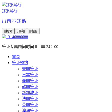
迷游签证
出 国 不 迷 路

搜索

导航

客服
13146886688
签证专属顾问时间 8：00-24：00
首页
签证预约
美国签证
日本签证
泰国签证
韩国签证
新加坡证
法国签证
英国签证
澳洲签证