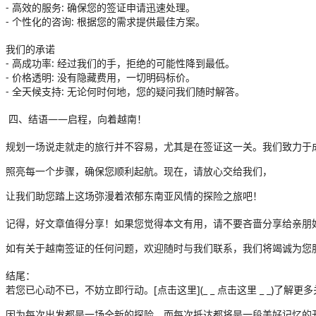
- 高效的服务: 确保您的签证申请迅速处理。

- 个性化的咨询: 根据您的需求提供最佳方案。

我们的承诺

- 高成功率: 经过我们的手，拒绝的可能性降到最低。

- 价格透明: 没有隐藏费用，一切明码标价。

- 全天候支持: 无论何时何地，您的疑问我们随时解答。

 四、结语——启程，向着越南！

规划一场说走就走的旅行并不容易，尤其是在签证这一关。我们致力于
照亮每一个步骤，确保您顺利起航。现在，请放心交给我们，
让我们助您踏上这场弥漫着浓郁东南亚风情的探险之旅吧！

记得，好文章值得分享！如果您觉得本文有用，请不要吝啬分享给亲朋
如有关于越南签证的任何问题，欢迎随时与我们联系，我们将竭诚为您服
结尾：

若您已心动不已，不妨立即行动。[点击这里](_ _ 点击这里 _ _)了
因为每次出发都是一场全新的探险，而每次抵达都将是一段美好记忆的