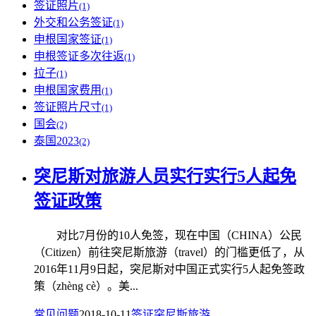
签证照片
(1)
外交和公务签证
(1)
申根国家签证
(1)
申根签证多次往返
(1)
拉子
(1)
申根国家费用
(1)
签证照片尺寸
(1)
国会
(2)
泰国2023
(2)
突尼斯对旅游人员实行实行5人起免
签证政策
对比7月份的10人免签，现在中国（CHINA）公民
（Citizen）前往突尼斯旅游（travel）的门槛更低了，从
2016年11月9日起，突尼斯对中国正式实行5人起免签政
策（zhèng cè）。美...
常见问题
2018-10-11
签证
突尼斯旅游