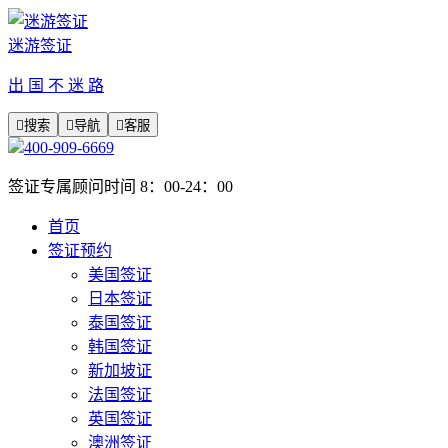
迷游签证
出 国 不 迷 路

搜索

导航

客服
400-909-6669
签证专属顾问时间 8：00-24：00
首页
签证预约
美国签证
日本签证
泰国签证
韩国签证
新加坡证
法国签证
英国签证
澳洲签证