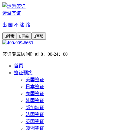
迷游签证
出 国 不 迷 路

搜索

导航

客服
400-909-6669
签证专属顾问时间 8：00-24：00
首页
签证预约
美国签证
日本签证
泰国签证
韩国签证
新加坡证
法国签证
英国签证
澳洲签证