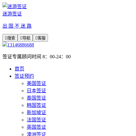
迷游签证
出 国 不 迷 路

搜索

导航

客服
13146886688
签证专属顾问时间 8：00-24：00
首页
签证预约
美国签证
日本签证
泰国签证
韩国签证
新加坡证
法国签证
英国签证
澳洲签证