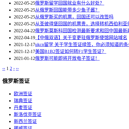
2022-05-25
俄罗斯留学回国就业有什么好处？
2022-05-25
从俄罗斯回国能带多少鱼子酱？
2022-05-25
从俄罗斯买的机票，回国还可以改签吗
2022-05-25
从圣彼得堡回国的机票贵，选择转机西伯利亚
2022-04-22
俄罗斯莫斯科回国检测最新要求和回中国最新政
2022-04-19
【中俄双语】关于变更驻俄罗斯使馆网站域名
2021-12-17
ukcn留学 关于学生签证续签，你必须知道的条
2021-12-17
美国B1B2签证如何转F1学生签证？
2021-01-12
俄罗斯可能即将开放电子签证！
‹‹
1
2
›
››
俄罗斯签证
欧洲签证
瑞典签证
丹麦签证
斯洛伐克签证
新西兰签证
挪威签证