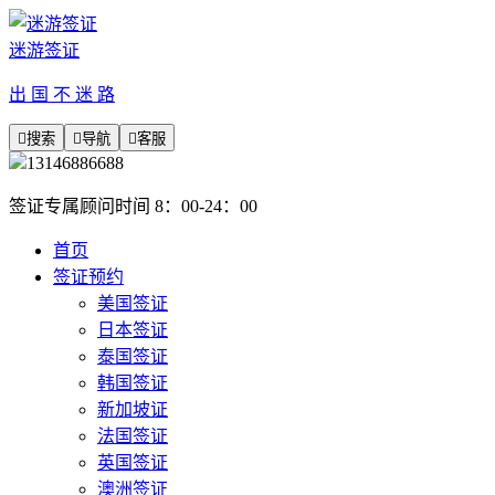
迷游签证
出 国 不 迷 路

搜索

导航

客服
13146886688
签证专属顾问时间 8：00-24：00
首页
签证预约
美国签证
日本签证
泰国签证
韩国签证
新加坡证
法国签证
英国签证
澳洲签证