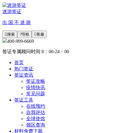
迷游签证
出 国 不 迷 路

搜索
?
导航

客服
400-909-6669
签证专属顾问时间 8：00-24：00
首页
热门签证
签证资讯
签证攻略
疫情快讯
常见问题
签证工具
在线预约
自我评估
全球使馆
领区查询
材料免费下载