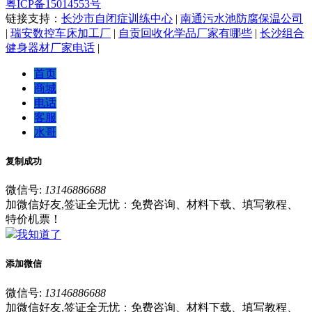
粤ICP备15014553号
链接支持：
长沙市自闭症训练中心
|
南通污水池防腐保温公司
|
瑞安数控车床加工厂
|
自贡回收化学品厂家有哪些
|
长沙组合
健身器材厂家电话
|
首页
商城
电话
客服
水哥
复制成功
微信号:
13146886688
加微信好友,签证全无忧：免费咨询、材料下载、填写教程、
特价机票！
我知道了
添加微信
微信号:
13146886688
加微信好友,签证全无忧：免费咨询、材料下载、填写教程、