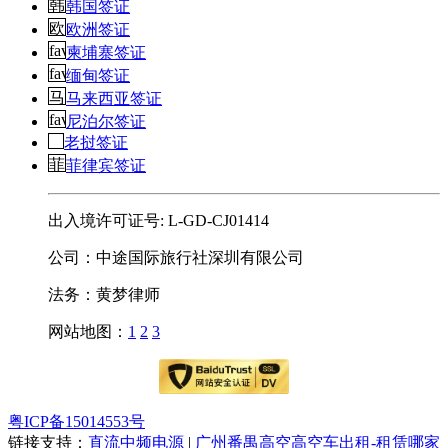
韩国签证
欧洲签证
柬埔寨签证
缅甸签证
马来西亚签证
尼泊尔签证
老挝签证
菲律宾签证
出入境许可证号: L-GD-CJ01414
公司：中途国际旅行社深圳有限公司
法务：黄梦律师
网站地图：
1
2
3
粤ICP备15014553号
链接支持：
直流中频电源
|
广州番禺高空高空车出租-租赁哪家