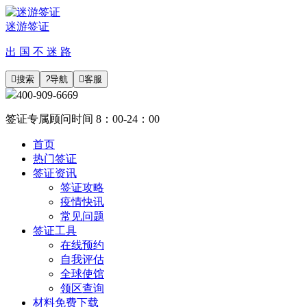
迷游签证
出 国 不 迷 路

搜索
?
导航

客服
400-909-6669
签证专属顾问时间 8：00-24：00
首页
热门签证
签证资讯
签证攻略
疫情快讯
常见问题
签证工具
在线预约
自我评估
全球使馆
领区查询
材料免费下载