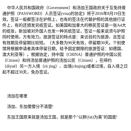
中华人民共和国政府（Government）和汤加王国政府关于互免持普
通护照（PASSWORD）人员签证(visa)的协定》将于2016年8月19日生
效。签证一般都签注在护照上，也有的签注在代替护照的其他旅行证
件上，有的还颁发另纸签证。如美国和加拿大的移民签证是一张A4大
的纸张，新加坡对外国人也发一种另纸签证，签证一般来说须与护照
同时使用，方有效力。旅游签证的特点是：来访目的为旅游、且签证
有效期及停留期比较短。（大多数为90天有效，停留期30天。个别使
馆将根据申请者具体停留日期，给予固定期限的旅游签证：如德国、
澳大利亚等）。根据协定，持中国（CHINA）普通护照的中国公民
（Citizen）和持汤加普通护照的汤加公民（Citizen），在缔约
（dìyuē）另一方入境（rù jìng）、出境(chujing)或者过境，自入境之日
起不超过30天，免办签证。
汤加在哪里
汤加、东加傻傻分不清楚!
东加王国原来就是汤加王国，就是那个“以胖(fat)为美”的国度!