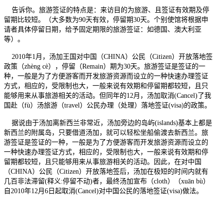
告诉你。旅游签证的特点是：来访目的为旅游、且签证有效期及停
留期比较短。（大多数为90天有效，停留期30天。个别使馆将根据申
请者具体停留日期，给予固定期限的旅游签证：如德国、澳大利亚
等）。
2010年1月，汤加王国对中国（CHINA）公民（Citizen）开放落地签
政策（zhèng cè），停留（Remain）期为30天。旅游签证是签证的一
种，一般是为了方便游客而开发旅游资源而设立的一种快速办理签证
方式，相应的，受限制也大，一般来说有效期和停留期都较短，且只
能够用来从事旅游相关的活动。但同年的12月，汤加取消(Cancel)了我
国赴（fù）汤旅游（travel）公民办理（处理）落地签证(visa)的政策。
据说由于汤加离新西兰非常近，汤加旁边的岛屿(islands)基本上都是
新西兰的附属岛，只要借道汤加，就可以轻松坐船偷渡去新西兰。旅
游签证是签证的一种，一般是为了方便游客而开发旅游资源而设立的
一种快速办理签证方式，相应的，受限制也大，一般来说有效期和停
留期都较短，且只能够用来从事旅游相关的活动。因此，在对中国
（CHINA）公民（Citizen）开放落地签后，汤加在极短的时间内就有
几百非法滞留(释义:停留不动)者，最终汤加宣布（cloth）（xuān bù）
自2010年12月6日起取消(Cancel)对中国公民的落地签证(visa)做法。